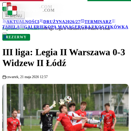
LEGIONISCI
.COM
LEGIONISCI
.COM
MENU
AKTUALNOŚCI
DRUŻYNA
2026/27
TERMINARZ
TABELA
GALERIE
KOPA MANAGER
GRAJ!
KOSZYKÓWKA
Legionisci.com
/
Aktualności
/
III liga: Legia II Warszawa 0-3 Widzew II Łódź
REZERWY
III liga: Legia II Warszawa 0-3
Widzew II Łódź
czwartek, 21 maja 2026 12:57