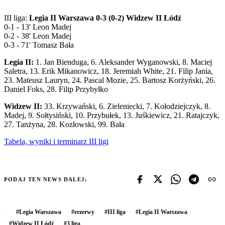
III liga:
Legia II Warszawa 0-3 (0-2) Widzew II Łódź
0-1 - 13' Leon Madej
0-2 - 38' Leon Madej
0-3 - 71' Tomasz Bała
Legia II:
1. Jan Bienduga, 6. Aleksander Wyganowski, 8. Maciej
Saletra, 13. Erik Mikanowicz, 18. Jeremiah White, 21. Filip Jania,
23. Mateusz Lauryn, 24. Pascal Mozie, 25. Bartosz Korżyński, 26.
Daniel Foks, 28. Filip Przybyłko
Widzew II:
33. Krzywański, 6. Zieleniecki, 7. Kołodziejczyk, 8.
Madej, 9. Sołtysiński, 10. Przybułek, 13. Juśkiewicz, 21. Ratajczyk,
27. Tanżyna, 28. Kozłowski, 99. Bała
Tabela, wyniki i terminarz III ligi
PODAJ TEN NEWS DALEJ:
#
Legia Warszawa
#
rezerwy
#
III liga
#
Legia II Warszawa
#
Widzew II Łódź
#
3 liga