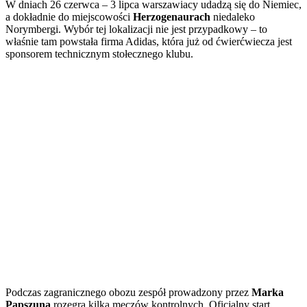
W dniach 26 czerwca – 3 lipca warszawiacy udadzą się do Niemiec,
a dokładnie do miejscowości
Herzogenaurach
niedaleko
Norymbergi. Wybór tej lokalizacji nie jest przypadkowy – to
właśnie tam powstała firma Adidas, która już od ćwierćwiecza jest
sponsorem technicznym stołecznego klubu.
Podczas zagranicznego obozu zespół prowadzony przez
Marka
Papszuna
rozegra kilka meczów kontrolnych. Oficjalny start