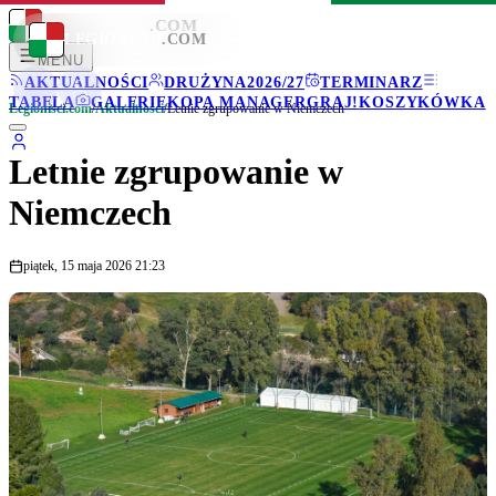
LEGIONISCI
.COM
LEGIONISCI
.COM
MENU
AKTUALNOŚCI
DRUŻYNA
2026/27
TERMINARZ
TABELA
GALERIE
KOPA MANAGER
GRAJ!
KOSZYKÓWKA
Legionisci.com
/
Aktualności
/
Letnie zgrupowanie w Niemczech
Letnie zgrupowanie w
Niemczech
piątek, 15 maja 2026 21:23