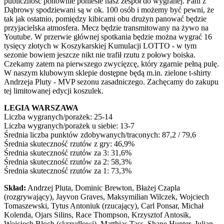
publiczność ponownie poniesie nasz zespół do wygranej. Fani z
Dąbrowy spodziewani są w ok. 100 osób i możemy być pewni, że
tak jak ostatnio, pomiędzy kibicami obu drużyn panować będzie
przyjacielska atmosfera. Mecz będzie transmitowany na żywo na
Youtube. W przerwie głównej spotkania będzie można wygrać 16
tysięcy złotych w Koszykarskiej Kumulacji LOTTO - w tym
sezonie bowiem jeszcze nikt nie trafił rzutu z połowy boiska.
Czekamy zatem na pierwszego zwycięzcę, który zgarnie pełną pulę.
W naszym klubowym sklepie dostępne będą m.in. zielone t-shirty
Andrzeja Pluty - MVP sezonu zasadniczego. Zachęcamy do zakupu
tej limitowanej edycji koszulek.
LEGIA WARSZAWA
Liczba wygranych/porażek: 25-14
Liczba wygranych/porażek u siebie: 13-7
Średnia liczba punktów zdobywanych/traconych: 87,2 / 79,6
Średnia skuteczność rzutów z gry: 46,9%
Średnia skuteczność rzutów za 3: 31,6%
Średnia skuteczność rzutów za 2: 58,3%
Średnia skuteczność rzutów za 1: 73,3%
Skład:
Andrzej Pluta, Dominic Brewton, Błażej Czapla
(rozgrywający), Jayvon Graves, Maksymilian Wilczek, Wojciech
Tomaszewski, Tytus Antoniuk (rzucający), Carl Ponsar, Michał
Kolenda, Ojars Silins, Race Thompson, Krzysztof Antosik,
Wojciech Błoch (skrzydłowi), Matthias Tass, Shane Hunter, Julian