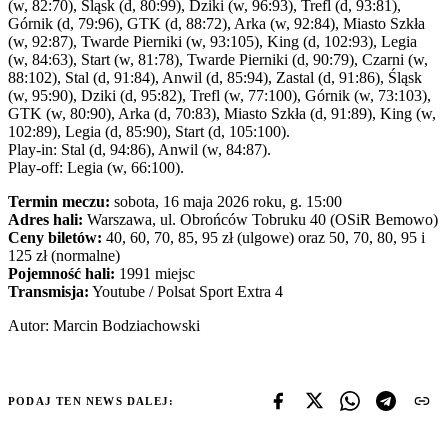
(w, 82:70), Śląsk (d, 80:99), Dziki (w, 96:93), Trefl (d, 93:81),
Górnik (d, 79:96), GTK (d, 88:72), Arka (w, 92:84), Miasto Szkła
(w, 92:87), Twarde Pierniki (w, 93:105), King (d, 102:93), Legia
(w, 84:63), Start (w, 81:78), Twarde Pierniki (d, 90:79), Czarni (w,
88:102), Stal (d, 91:84), Anwil (d, 85:94), Zastal (d, 91:86), Śląsk
(w, 95:90), Dziki (d, 95:82), Trefl (w, 77:100), Górnik (w, 73:103),
GTK (w, 80:90), Arka (d, 70:83), Miasto Szkła (d, 91:89), King (w,
102:89), Legia (d, 85:90), Start (d, 105:100).
Play-in: Stal (d, 94:86), Anwil (w, 84:87).
Play-off: Legia (w, 66:100).
Termin meczu:
sobota, 16 maja 2026 roku, g. 15:00
Adres hali:
Warszawa, ul. Obrońców Tobruku 40 (OSiR Bemowo)
Ceny biletów:
40, 60, 70, 85, 95 zł (ulgowe) oraz 50, 70, 80, 95 i
125 zł (normalne)
Pojemność hali:
1991 miejsc
Transmisja:
Youtube / Polsat Sport Extra 4
Autor: Marcin Bodziachowski
PODAJ TEN NEWS DALEJ: