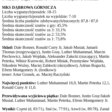
MKS DĄBROWA GÓRNICZA
Liczba wygranych/porażek: 18-15
Liczba wygranych/porażek na wyjeździe: 7-10
Średnia liczba punktów zdobywanych/traconych: 87,8 / 87,0
Średnia skuteczność rzutów z gry: 45,5%
Średnia skuteczność rzutów za 3: 33,1%
Średnia skuteczność rzutów za 2: 53,5%
Średnia skuteczność rzutów za 1: 73,8%
Skład:
Dale Bonner, Ronald Curry Jr, Jakub Musiał, Jamarii
Thomas (rozgrywający), Justin Gray, Luther Muhammad, Marcin
Piechowicz, Jakub Wojdała, Aleksander Załucki (rzucający), Martin
Peterka, Wiktor Kurowski, Robert Misiak, Przemysław Wojdała,
Nikodem Woźny, Maciej Zabłocki (skrzydłowi), Adrian Bogucki,
Efrem Montgomery Jr. (środkowi)
trener: Artur Gronek, as. Maciej Raczyński
Najwięcej punktów:
Luther Muhammad 16,9, Martin Peterka 12,1,
Ronald Curry Jr 11,0.
Przewidywana wyjściowa piątka:
Dale Bonner, Justin Gray/Jakub
Musiał, Luther Muhammad, Martin Peterka, Efrem Montgomery Jr.
Wyniki:
Czarni (d, 83:71), Stal (w, 77:91), Anwil (w, 89:78), Zastal