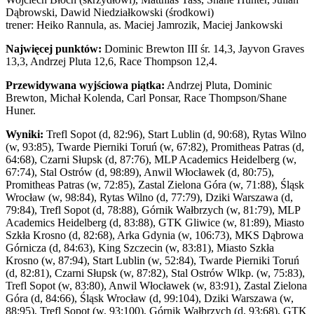
Dąbrowski, Dawid Niedziałkowski (środkowi)
trener: Heiko Rannula, as. Maciej Jamrozik, Maciej Jankowski
Najwięcej punktów:
Dominic Brewton III śr. 14,3, Jayvon Graves
13,3, Andrzej Pluta 12,6, Race Thompson 12,4.
Przewidywana wyjściowa piątka:
Andrzej Pluta, Dominic
Brewton, Michał Kolenda, Carl Ponsar, Race Thompson/Shane
Huner.
Wyniki:
Trefl Sopot (d, 82:96), Start Lublin (d, 90:68), Rytas Wilno
(w, 93:85), Twarde Pierniki Toruń (w, 67:82), Promitheas Patras (d,
64:68), Czarni Słupsk (d, 87:76), MLP Academics Heidelberg (w,
67:74), Stal Ostrów (d, 98:89), Anwil Włocławek (d, 80:75),
Promitheas Patras (w, 72:85), Zastal Zielona Góra (w, 71:88), Śląsk
Wrocław (w, 98:84), Rytas Wilno (d, 77:79), Dziki Warszawa (d,
79:84), Trefl Sopot (d, 78:88), Górnik Wałbrzych (w, 81:79), MLP
Academics Heidelberg (d, 83:88), GTK Gliwice (w, 81:89), Miasto
Szkła Krosno (d, 82:68), Arka Gdynia (w, 106:73), MKS Dąbrowa
Górnicza (d, 84:63), King Szczecin (w, 83:81), Miasto Szkła
Krosno (w, 87:94), Start Lublin (w, 52:84), Twarde Pierniki Toruń
(d, 82:81), Czarni Słupsk (w, 87:82), Stal Ostrów Wlkp. (w, 75:83),
Trefl Sopot (w, 83:80), Anwil Włocławek (w, 83:91), Zastal Zielona
Góra (d, 84:66), Śląsk Wrocław (d, 99:104), Dziki Warszawa (w,
88:95), Trefl Sopot (w, 93:100), Górnik Wałbrzych (d, 93:68), GTK