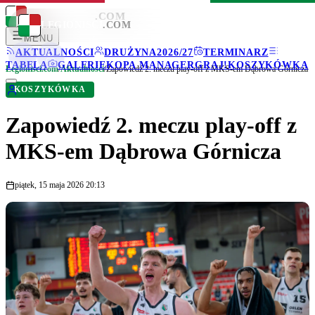
LEGIONISCI
.COM
LEGIONISCI
.COM
MENU
AKTUALNOŚCI
DRUŻYNA
2026/27
TERMINARZ
TABELA
GALERIE
KOPA MANAGER
GRAJ!
KOSZYKÓWKA
Legionisci.com
/
Aktualności
/
Zapowiedź 2. meczu play-off z MKS-em Dąbrowa Górnicza
KOSZYKÓWKA
Zapowiedź 2. meczu play-off z
MKS-em Dąbrowa Górnicza
piątek, 15 maja 2026 20:13