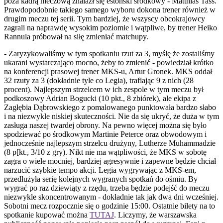
poza kadrą meczową znalazł się estoński środkowy - Matthias Tass.
Prawdopodobnie takiego samego wyboru dokona trener również w
drugim meczu tej serii. Tym bardziej, że wszyscy obcokrajowcy
zagrali na naprawdę wysokim poziomie i wątpliwe, by trener Heiko
Rannula próbował na siłę zmieniać matchupy.
- Zaryzykowaliśmy w tym spotkaniu rzut za 3, myślę że zostaliśmy
ukarani wystarczająco mocno, żeby to zmienić - powiedział krótko
na konferencji prasowej trener MKS-u, Artur Gronek. MKS oddał
32 rzuty za 3 (dokładnie tyle co Legia), trafiając 9 z nich (28
procent). Najlepszym strzelcem w ich zespole w tym meczu był
podkoszowy Adrian Bogucki (10 pkt., 8 zbiórek), ale ekipa z
Zagłębia Dąbrowskiego z pomalowanego punktowała bardzo słabo
i na niezwykle niskiej skuteczności. Nie da się ukryć, że duża w tym
zasługa naszej twardej obrony. Na pewno więcej można się było
spodziewać po środkowym Martinie Peterce oraz obwodowym i
jednocześnie najlepszym strzelcu drużyny, Lutherze Muhammadzie
(8 p[kt., 3/10 z gry). Nikt nie ma wątpliwości, że MKS w sobotę
zagra o wiele mocniej, bardziej agresywnie i zapewne będzie chciał
narzucić szybkie tempo akcji. Legia wygrywając z MKS-em,
przedłużyła serię kolejnych wygranych spotkań do ośmiu. By
wygrać po raz dziewiąty z rzędu, trzeba będzie podejść do meczu
niezwykle skoncentrowanym - dokładnie tak jak dwa dni wcześniej.
Sobotni mecz rozpocznie się o godzinie 15:00. Ostatnie bilety na to
spotkanie kupować można
TUTAJ
. Liczymy, że warszawska