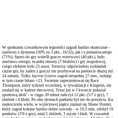
W spotkaniu czwartkowym legioniści zagrali bardzo skutecznie -
zarówno z dystansu (50% za 3 pkt., 16/32), jak i z pomalowanego
(71%). Sporo do gry wnieśli gracze rezerwowi (40 pkt.), było
mnóstwo energii, twardej obrony (7 bloków) i gry zespołowej,
czego efektem było 25 asyst. Trenerzy odpowiednio rozkładali
ciężar gry, by żaden z graczy nie przebywał na parkiecie dłużej niż
24 minuty. Tylko Jayvon Graves zagrał niespełna 27 min., notując
w tym czasie bilans +23. Świetnie zaprezentował się Race
Thompson, który tydzień wcześniej, w rywalizacji z Kingiem, nie
znalazł się w kadrze meczowej. Teraz już w I kwarcie pokazał
sportową złość - w ciągu 20 minut zaliczył 12 pkt. (5/7 z gry), 7
zbiórek i 4 bloki. Po obu stronach parkietu był nie do przejścia. Ku
zaskoczeniu wielu, w wyjściowej piątce znalazł się Shane Hunter,
który zagrał kolejne bardzo dobre zawody - w 19,5 min. zdobył 19
punktów (7/9 z gry), miał 5 zbiórek, 3 asysty i blok. W czwartek