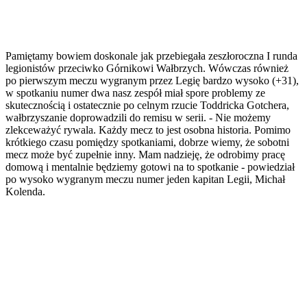
Pamiętamy bowiem doskonale jak przebiegała zeszłoroczna I runda
legionistów przeciwko Górnikowi Wałbrzych. Wówczas również
po pierwszym meczu wygranym przez Legię bardzo wysoko (+31),
w spotkaniu numer dwa nasz zespół miał spore problemy ze
skutecznością i ostatecznie po celnym rzucie Toddricka Gotchera,
wałbrzyszanie doprowadzili do remisu w serii. - Nie możemy
zlekceważyć rywala. Każdy mecz to jest osobna historia. Pomimo
krótkiego czasu pomiędzy spotkaniami, dobrze wiemy, że sobotni
mecz może być zupełnie inny. Mam nadzieję, że odrobimy pracę
domową i mentalnie będziemy gotowi na to spotkanie - powiedział
po wysoko wygranym meczu numer jeden kapitan Legii, Michał
Kolenda.