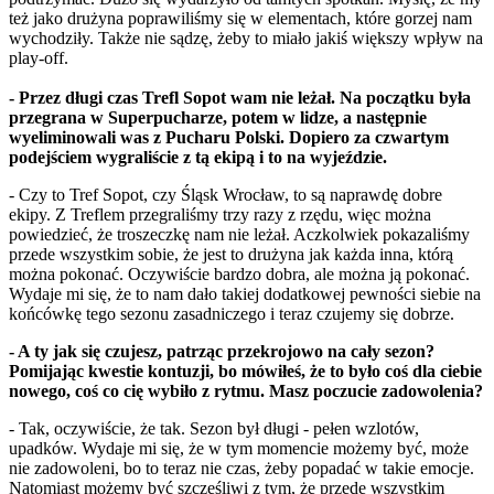
też jako drużyna poprawiliśmy się w elementach, które gorzej nam
wychodziły. Także nie sądzę, żeby to miało jakiś większy wpływ na
play-off.
- Przez długi czas Trefl Sopot wam nie leżał. Na początku była
przegrana w Superpucharze, potem w lidze, a następnie
wyeliminowali was z Pucharu Polski. Dopiero za czwartym
podejściem wygraliście z tą ekipą i to na wyjeździe.
- Czy to Tref Sopot, czy Śląsk Wrocław, to są naprawdę dobre
ekipy. Z Treflem przegraliśmy trzy razy z rzędu, więc można
powiedzieć, że troszeczkę nam nie leżał. Aczkolwiek pokazaliśmy
przede wszystkim sobie, że jest to drużyna jak każda inna, którą
można pokonać. Oczywiście bardzo dobra, ale można ją pokonać.
Wydaje mi się, że to nam dało takiej dodatkowej pewności siebie na
końcówkę tego sezonu zasadniczego i teraz czujemy się dobrze.
- A ty jak się czujesz, patrząc przekrojowo na cały sezon?
Pomijając kwestie kontuzji, bo mówiłeś, że to było coś dla ciebie
nowego, coś co cię wybiło z rytmu. Masz poczucie zadowolenia?
- Tak, oczywiście, że tak. Sezon był długi - pełen wzlotów,
upadków. Wydaje mi się, że w tym momencie możemy być, może
nie zadowoleni, bo to teraz nie czas, żeby popadać w takie emocje.
Natomiast możemy być szczęśliwi z tym, że przede wszystkim