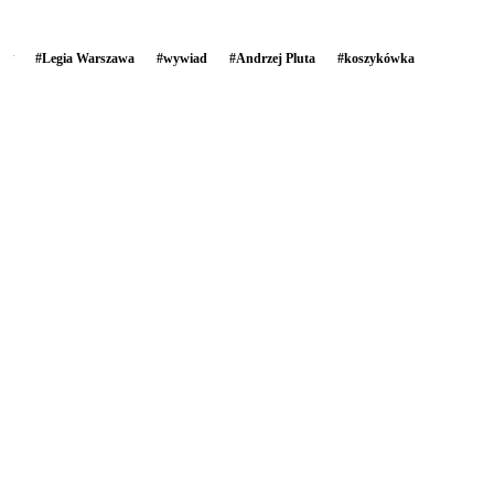
#
Legia Warszawa
#
wywiad
#
Andrzej Pluta
#
koszykówka