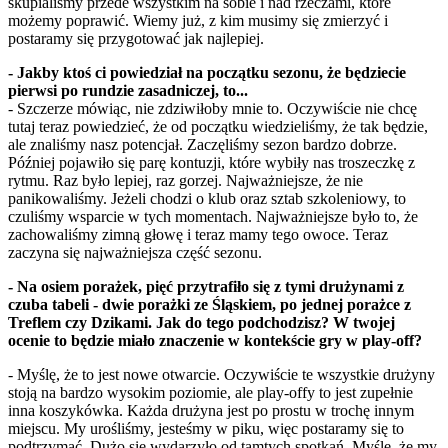
skupialiśmy przede wszystkim na sobie i nad rzeczami, które
możemy poprawić. Wiemy już, z kim musimy się zmierzyć i
postaramy się przygotować jak najlepiej.
- Jakby ktoś ci powiedział na początku sezonu, że będziecie
pierwsi po rundzie zasadniczej, to...
- Szczerze mówiąc, nie zdziwiłoby mnie to. Oczywiście nie chcę
tutaj teraz powiedzieć, że od początku wiedzieliśmy, że tak będzie,
ale znaliśmy nasz potencjał. Zaczęliśmy sezon bardzo dobrze.
Później pojawiło się parę kontuzji, które wybiły nas troszeczkę z
rytmu. Raz było lepiej, raz gorzej. Najważniejsze, że nie
panikowaliśmy. Jeżeli chodzi o klub oraz sztab szkoleniowy, to
czuliśmy wsparcie w tych momentach. Najważniejsze było to, że
zachowaliśmy zimną głowę i teraz mamy tego owoce. Teraz
zaczyna się najważniejsza część sezonu.
- Na osiem porażek, pięć przytrafiło się z tymi drużynami z
czuba tabeli - dwie porażki ze Śląskiem, po jednej porażce z
Treflem czy Dzikami. Jak do tego podchodzisz? W twojej
ocenie to będzie miało znaczenie w kontekście gry w play-off?
- Myślę, że to jest nowe otwarcie. Oczywiście te wszystkie drużyny
stoją na bardzo wysokim poziomie, ale play-offy to jest zupełnie
inna koszykówka. Każda drużyna jest po prostu w trochę innym
miejscu. My urośliśmy, jesteśmy w piku, więc postaramy się to
podtrzymać. Dużo się wydarzyło od tamtych spotkań. Myślę, że my