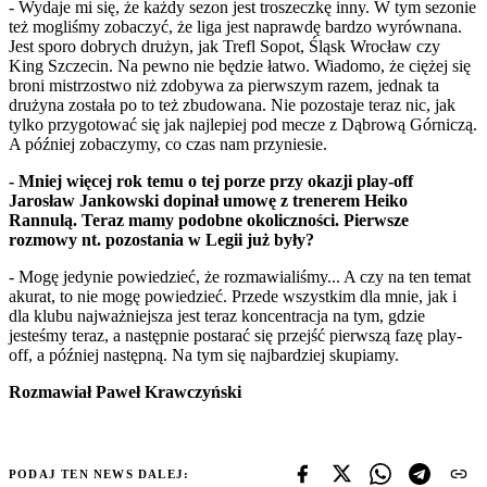
- Wydaje mi się, że każdy sezon jest troszeczkę inny. W tym sezonie
też mogliśmy zobaczyć, że liga jest naprawdę bardzo wyrównana.
Jest sporo dobrych drużyn, jak Trefl Sopot, Śląsk Wrocław czy
King Szczecin. Na pewno nie będzie łatwo. Wiadomo, że ciężej się
broni mistrzostwo niż zdobywa za pierwszym razem, jednak ta
drużyna została po to też zbudowana. Nie pozostaje teraz nic, jak
tylko przygotować się jak najlepiej pod mecze z Dąbrową Górniczą.
A później zobaczymy, co czas nam przyniesie.
- Mniej więcej rok temu o tej porze przy okazji play-off
Jarosław Jankowski dopinał umowę z trenerem Heiko
Rannulą. Teraz mamy podobne okoliczności. Pierwsze
rozmowy nt. pozostania w Legii już były?
- Mogę jedynie powiedzieć, że rozmawialiśmy... A czy na ten temat
akurat, to nie mogę powiedzieć. Przede wszystkim dla mnie, jak i
dla klubu najważniejsza jest teraz koncentracja na tym, gdzie
jesteśmy teraz, a następnie postarać się przejść pierwszą fazę play-
off, a później następną. Na tym się najbardziej skupiamy.
Rozmawiał Paweł Krawczyński
PODAJ TEN NEWS DALEJ: