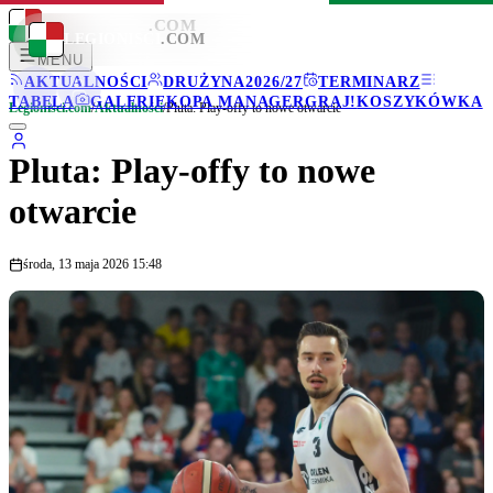
LEGIONISCI
.COM
LEGIONISCI
.COM
MENU
AKTUALNOŚCI
DRUŻYNA
2026/27
TERMINARZ
TABELA
GALERIE
KOPA MANAGER
GRAJ!
KOSZYKÓWKA
Legionisci.com
/
Aktualności
/
Pluta: Play-offy to nowe otwarcie
Pluta: Play-offy to nowe
otwarcie
środa, 13 maja 2026 15:48