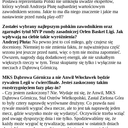
Postawa reprezentanta Polski nie umknęła uwadze ekspertów,
którzy wybrali Andrzeja Plutę najbardziej wartościowym
zawodnikiem sezonu. Jakie to ma dla niego znaczenie i jakie ma
nastawienie przed rundą play-off?
Zostałeś wybrany najlepszym polskim zawodnikiem oraz
zgarnąłeś tytuł MVP rundy zasadniczej Orlen Basket Ligi. Jak
wpływają na ciebie takie wyróżnienia?
Andrzej Pluta:
Na pewno jest to coś miłego, gdy czujesz się
doceniony. Niemniej to nie zmienia faktu, że najważniejsza część
sezonu jest jeszcze przed nami, więc o tym nie można zapomnieć.
Owszem, nagrody dają dodatkowej energii, ale nie szukałbym
większych rzeczy w tym. Teraz skupiamy się tylko i wyłącznie na
meczach z Dąbrową Górniczą.
MKS Dąbrowa Górnicza a nie Anwil Włocławek będzie
rywalem Legii w ćwierćfinale. Jesteś zaskoczony takim
rozstrzygnięciem fazy play-in?
- Czy jestem zaskoczony? Nie. Wydaje mi się, że Anwil, MKS
Dąbrowa Górnicza, Stal Ostrów Wielkopolski, Zastal Zielona Góra
to były cztery naprawdę wyrównane drużyny. Co prawda nasi
rywale musieli wygrać dwa mecze, ale to jest tak naprawdę jeden
mecz, gdzie wszystko może się wydarzyć. Oczywiście trzeba wziąć
pod uwagę dyspozycję dnia i nie tylko. Spodziewaliśmy się, że
każdy może wygrać tę rywalizację, natomiast w ostatnich dniach