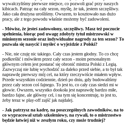
wywalczyliśmy pierwsze miejsce, co pozwoli grać przy naszych
kibicach. Patrząc na cały sezon, myślę, że tak, jestem szczęśliwy.
Jako cała drużyna urośliśmy. Owszem, to kosztowało nas dużo
pracy, ale z tego powodu właśnie możemy być zadowoleni.
- Mówisz, że jesteś zadowolony, szczęśliwy. Masz też poczucie
spełnienia, biorąc pod uwagę zdobyty tytuł mistrzowski w
minionym sezonie oraz indywidualne nagrody za ten sezon? To
pozwala się nasycić i myśleć o wyjeździe z Polski?
- Nie, nie czuję nic takiego. Cały czas jestem głodny. To co chcę
podkreślić i mówiłem przez cały sezon - moim personalnym
głównym celem jest postarać się obronić mistrza Polski z Legią.
Zazwyczaj nie lubię wychodzić za daleko przed siebie, a to był tak
naprawdę pierwszy mój cel, na który rzeczywiście miałem wpływ.
Przede wszystkim codziennie, dzień po dniu, gdy budowaliśmy
przez cały sezon coś fajnego. To jest to, co cały czas siedzi mi w
głowie. Owszem, wszystko dookoła jest naprawdę bardzo miłe,
bardzo fajne, ale główny cel, i na tym się koncentruję, to jest to,
żeby teraz w play-off zajść jak najdalej.
- Jak patrzysz na kadrę, na poszczególnych zawodników, na to
co wypracował sztab szkoleniowy, na rywali, to o mistrzostwo
będzie łatwiej niż w zeszłym roku, czy może trudniej?