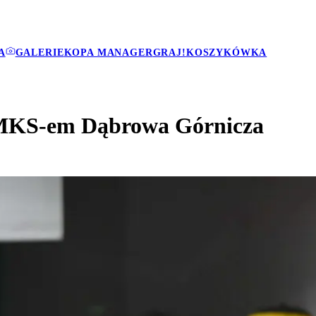
A
GALERIE
KOPA MANAGER
GRAJ!
KOSZYKÓWKA
z MKS-em Dąbrowa Górnicza