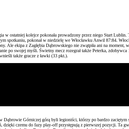
a w ostatniej kolejce pokonała prowadzony przez niego Start Lublin. 
cym spotkaniu, pokonał w niedzielę we Włocławku Anwil 87:84. Włoc
ożony. Ale ekipa z Zagłębia Dąbrowskiego nie zwątpiła ani na moment, 
kanie po swojej myśli. Świetny mecz rozegrał także Peterka, zdobywca 
ieśli także gracze z ławki (33 pkt.).
Dąbrowie Górniczej górą byli legioniści, którzy po bardzo zaciętym 
, dzięki czemu do fazy play-off przystępują z pierwszej pozycji. Ta g