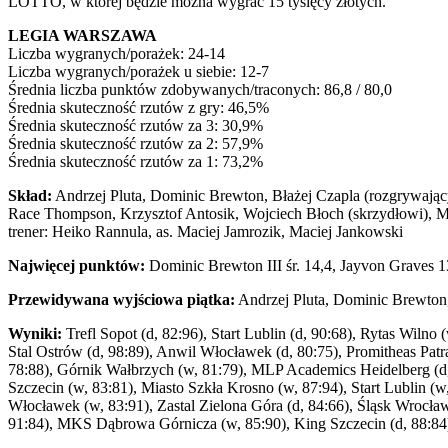
LOTTO, w której będzie można wygrać 15 tysięcy złotych.
LEGIA WARSZAWA
Liczba wygranych/porażek: 24-14
Liczba wygranych/porażek u siebie: 12-7
Średnia liczba punktów zdobywanych/traconych: 86,8 / 80,0
Średnia skuteczność rzutów z gry: 46,5%
Średnia skuteczność rzutów za 3: 30,9%
Średnia skuteczność rzutów za 2: 57,9%
Średnia skuteczność rzutów za 1: 73,2%
Skład:
Andrzej Pluta, Dominic Brewton, Błażej Czapla (rozgrywający
Race Thompson, Krzysztof Antosik, Wojciech Błoch (skrzydłowi), Ma
trener: Heiko Rannula, as. Maciej Jamrozik, Maciej Jankowski
Najwięcej punktów:
Dominic Brewton III śr. 14,4, Jayvon Graves 1
Przewidywana wyjściowa piątka:
Andrzej Pluta, Dominic Brewton,
Wyniki:
Trefl Sopot (d, 82:96), Start Lublin (d, 90:68), Rytas Wilno
Stal Ostrów (d, 98:89), Anwil Włocławek (d, 80:75), Promitheas Patra
78:88), Górnik Wałbrzych (w, 81:79), MLP Academics Heidelberg (d
Szczecin (w, 83:81), Miasto Szkła Krosno (w, 87:94), Start Lublin (w
Włocławek (w, 83:91), Zastal Zielona Góra (d, 84:66), Śląsk Wrocław
91:84), MKS Dąbrowa Górnicza (w, 85:90), King Szczecin (d, 88:84