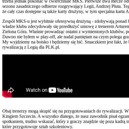
trzeba jednak pokonać w ćwierćfinale MKS. Pierwsze dwa mecze odb
sezonu zasadniczego odbierze rozgrywający Legii, Andrzej Pluta. T
że cały czas dostępne są także karty drużyny, w tym specjalna karta
Zespół MKS-u jest wybitnie ofensywną drużyną - zdobywają ponad 88
władze klubu zdecydowały się przedłużyć umowę z trenerem Arturem 
Zielona Góra. Właśnie prowadząc ostatni z wymienionych klubów, po r
Dawno nie byłem w play-off, ale nadal pamiętam na czym polega gra w 
My wyjdziemy na boisko i będziemy się bić. Smaczkiem jest fakt, ż
rywalizacją z Legią dla PLK.pl.
Obaj trenerzy mogą skupić się na przygotowaniach do rywalizacji. Ws
Kingiem Szczecin. A wszystko dlatego, że nasz zawodnik pisał egza
spotkaniem, trudno wskazać, który z graczy znajdzie się poza kadr
które przygotowuje sztab szkoleniowy.