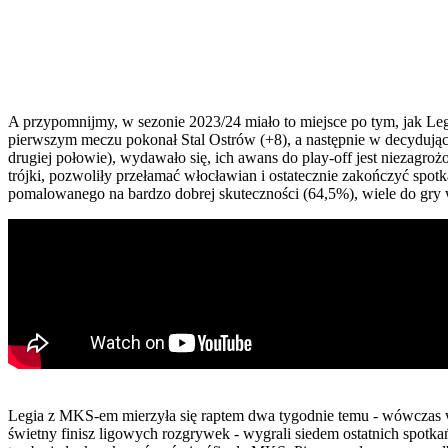
A przypomnijmy, w sezonie 2023/24 miało to miejsce po tym, jak Legi
pierwszym meczu pokonał Stal Ostrów (+8), a następnie w decydują
drugiej połowie), wydawało się, ich awans do play-off jest niezagr
trójki, pozwoliły przełamać włocławian i ostatecznie zakończyć spot
pomalowanego na bardzo dobrej skuteczności (64,5%), wiele do gry wn
Legia z MKS-em mierzyła się raptem dwa tygodnie temu - wówczas w 
świetny finisz ligowych rozgrywek - wygrali siedem ostatnich spotkań