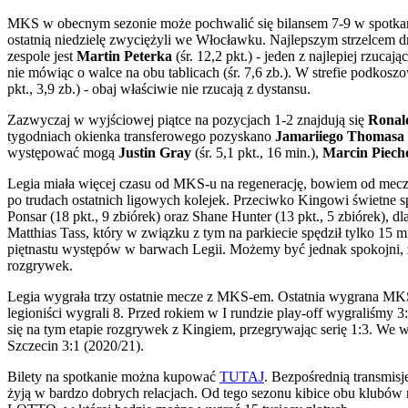
MKS w obecnym sezonie może pochwalić się bilansem 7-9 w spotkani
ostatnią niedzielę zwyciężyli we Włocławku. Najlepszym strzelcem 
zespole jest
Martin Peterka
(śr. 12,2 pkt.) - jeden z najlepiej rzuc
nie mówiąc o walce na obu tablicach (śr. 7,6 zb.). W strefie podkosz
pkt., 3,9 zb.) - obaj właściwie nie rzucają z dystansu.
Zazwyczaj w wyjściowej piątce na pozycjach 1-2 znajdują się
Ronal
tygodniach okienka transferowego pozyskano
Jamariiego Thomasa
występować mogą
Justin Gray
(śr. 5,1 pkt., 16 min.),
Marcin Piech
Legia miała więcej czasu od MKS-u na regenerację, bowiem od meczu 
po trudach ostatnich ligowych kolejek. Przeciwko Kingowi świetne spo
Ponsar (18 pkt., 9 zbiórek) oraz Shane Hunter (13 pkt., 5 zbiórek), 
Matthias Tass, który w związku z tym na parkiecie spędził tylko 15 
piętnastu występów w barwach Legii. Możemy być jednak spokojni, że 
rozgrywek.
Legia wygrała trzy ostatnie mecze z MKS-em. Ostatnia wygrana MKS-
legioniści wygrali 8. Przed rokiem w I rundzie play-off wygraliśmy 
się na tym etapie rozgrywek z Kingiem, przegrywając serię 1:3. We w
Szczecin 3:1 (2020/21).
Bilety na spotkanie można kupować
TUTAJ
. Bezpośrednią transmis
żyją w bardzo dobrych relacjach. Od tego sezonu kibice obu klubów