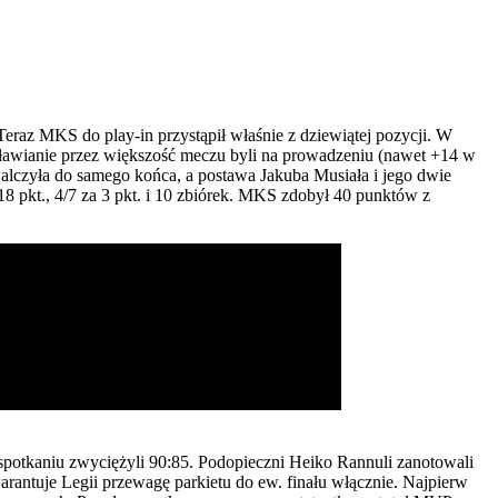
Teraz MKS do play-in przystąpił właśnie z dziewiątej pozycji. W
ławianie przez większość meczu byli na prowadzeniu (nawet +14 w
walczyła do samego końca, a postawa Jakuba Musiała i jego dwie
18 pkt., 4/7 za 3 pkt. i 10 zbiórek. MKS zdobył 40 punktów z
spotkaniu zwyciężyli 90:85. Podopieczni Heiko Rannuli zanotowali
warantuje Legii przewagę parkietu do ew. finału włącznie. Najpierw