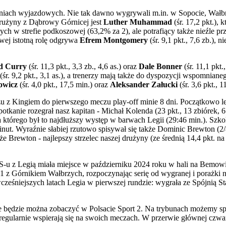
ach wyjazdowych. Nie tak dawno wygrywali m.in. w Sopocie, Wałbrzyc
drużyny z Dąbrowy Górnicej jest
Luther Muhammad
(śr. 17,2 pkt.),
ających w strefie podkoszowej (63,2% za 2), ale potrafiący także nieźle
owej istotną rolę odgrywa
Efrem Montgomery
(śr. 9,1 pkt., 7,6 zb.),
d Curry
(śr. 11,3 pkt., 3,3 zb., 4,6 as.) oraz
Dale Bonner
(śr. 11,1 pkt.
(śr. 9,2 pkt., 3,1 as.), a trenerzy mają także do dyspozycji wspomniane
owicz
(śr. 4,0 pkt., 17,5 min.) oraz
Aleksander Załucki
(śr. 3,6 pkt., 1
z Kingiem do pierwszego meczu play-off minie 8 dni. Początkowo legi
tkanie rozegrał nasz kapitan - Michał Kolenda (23 pkt., 13 zbiórek, 6
dla którego był to najdłuższy występ w barwach Legii (29:46 min.). Szk
minut. Wyraźnie słabiej rzutowo spisywał się także Dominic Brewton (2
Brewton - najlepszy strzelec naszej drużyny (ze średnią 14,4 pkt. na
u z Legią miała miejsce w październiku 2024 roku w hali na Bemowie
3:1 z Górnikiem Wałbrzych, rozpoczynając serię od wygranej i porażki
cześniejszych latach Legia w pierwszej rundzie: wygrała ze Spójnią St
je będzie można zobaczyć w Polsacie Sport 2. Na trybunach możemy spo
 regularnie wspierają się na swoich meczach. W przerwie głównej czw