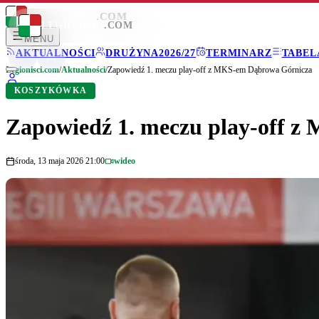
LEGIONISCI
.COM
LEGIONISCI
.COM
MENU
AKTUALNOŚCI
DRUŻYNA
2026/27
TERMINARZ
TABEL
Legionisci.com
/
Aktualności
/
Zapowiedź 1. meczu play-off z MKS-em Dąbrowa Górnicza
KOSZYKÓWKA
Zapowiedź 1. meczu play-off 
środa, 13 maja 2026 21:00
wideo