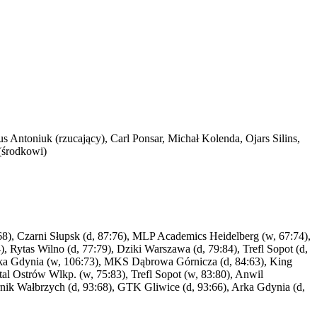
Antoniuk (rzucający), Carl Ponsar, Michał Kolenda, Ojars Silins,
(środkowi)
4:68), Czarni Słupsk (d, 87:76), MLP Academics Heidelberg (w, 67:74),
, Rytas Wilno (d, 77:79), Dziki Warszawa (d, 79:84), Trefl Sopot (d,
rka Gdynia (w, 106:73), MKS Dąbrowa Górnicza (d, 84:63), King
Stal Ostrów Wlkp. (w, 75:83), Trefl Sopot (w, 83:80), Anwil
rnik Wałbrzych (d, 93:68), GTK Gliwice (d, 93:66), Arka Gdynia (d,