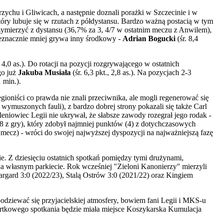
hu i Gliwicach, a następnie doznali porażki w Szczecinie i w
 który lubuje się w rzutach z półdystansu. Bardzo ważną postacią w tym
 przymierzyć z dystansu (36,7% za 3, 4/7 w ostatnim meczu z Anwilem),
 nieznacznie mniej grywa inny środkowy -
Adrian Bogucki
(śr. 8,4
, 4,0 as.). Do rotacji na pozycji rozgrywającego w ostatnich
go już
Jakuba Musiała
(śr. 6,3 pkt., 2,8 as.). Na pozycjach 2-3
1 min.).
oniści co prawda nie znali przeciwnika, ale mogli regenerować się
 wymuszonych fauli), z bardzo dobrej strony pokazali się także Carl
oleniowiec Legii nie ukrywał, że słabsze zawody rozegrał jego rodak -
/8 z gry), który zdobył najmniej punktów (4) z dotychczasowych
 mecz) - wróci do swojej najwyższej dyspozycji na najważniejszą fazę
. Z dziesięciu ostatnich spotkań pomiędzy tymi drużynami,
 na własnym parkiecie. Rok wcześniej "Zieloni Kanonierzy" mierzyli
argard 3:0 (2022/23), Stalą Ostrów 3:0 (2021/22) oraz Kingiem
dziewać się przyjacielskiej atmosfery, bowiem fani Legii i MKS-u
artkowego spotkania będzie miała miejsce Koszykarska Kumulacja