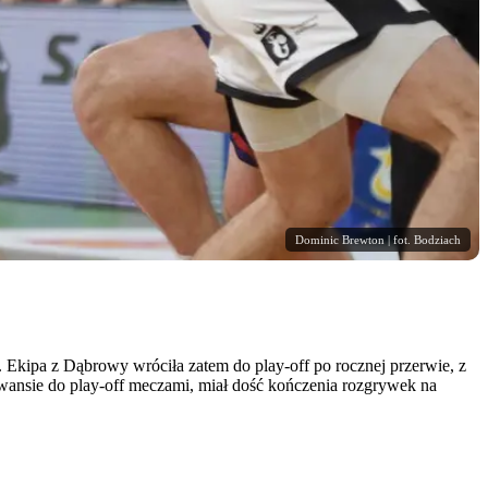
Dominic Brewton | fot. Bodziach
 Ekipa z Dąbrowy wróciła zatem do play-off po rocznej przerwie, z
 awansie do play-off meczami, miał dość kończenia rozgrywek na