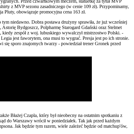
 wygranych. Przed czwartkowym meczem, statuetkę za tytuł MVP
-shirty z MVP sezonu zasadniczego (w cenie 109 zł). Przypominamy,
eja Pluty, obowiązuje promocyjna cena 163 zł.
o tym niedawno. Dobra postawa drużyny sprawiła, że już wcześniej
, Astorię Bydgoszcz, Polpharmę Starogard Gdański oraz Stelmet
, kiedy zespół z woj. lubuskiego wywalczył mistrzostwo Polski. -
egia jest faworytem, ona musi to wygrać. Presja jest po ich stronie.
i się sporo znajomych twarzy - powiedział trener Gronek przed
akże Błażej Czapla, który był nieobecny na ostatnim spotkaniu z
skąd do Warszawy wrócił w poniedziałek. Tak jak przed każdym
psona. Jak będzie tym razem, wiele zależeć będzie od matchup'ów,