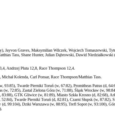
), Jayvon Graves, Maksymilian Wilczek, Wojciech Tomaszewski, Tytus 
tthias Tass, Shane Hunter, Julian Dąbrowski, Dawid Niedziałkowski 
3,4, Andrzej Pluta 12,8, Race Thompson 12,4.
 Michał Kolenda, Carl Ponsar, Race Thompson/Matthias Tass.
 (w, 93:85), Twarde Pierniki Toruń (w, 67:82), Promitheas Patras (d, 6
s (w, 72:85), Zastal Zielona Góra (w, 71:88), Śląsk Wrocław (w, 98:84)
, 83:88), GTK Gliwice (w, 81:89), Miasto Szkła Krosno (d, 82:68), A
, 52:84), Twarde Pierniki Toruń (d, 82:81), Czarni Słupsk (w, 87:82), 
 (d, 99:104), Dziki Warszawa (w, 88:95), Trefl Sopot (w, 93:100), Gó
).