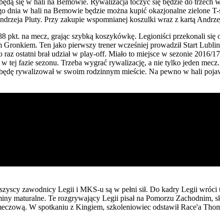
ędą się w hali na Bemowie. Rywalizacja toczyć się będzie do trzech
ego dnia w hali na Bemowie będzie można kupić okazjonalne zielone T
 Andrzeja Pluty. Przy zakupie wspomnianej koszulki wraz z kartą Andrz
 pkt. na mecz, grając szybką koszykówkę. Legioniści przekonali się 
Gronkiem. Ten jako pierwszy trener wcześniej prowadził Start Lublin
az ostatni brał udział w play-off. Miało to miejsce w sezonie 2016/17
tej fazie sezonu. Trzeba wygrać rywalizację, a nie tylko jeden mecz. L
e będę rywalizował w swoim rodzinnym mieście. Na pewno w hali pojaw
zyscy zawodnicy Legii i MKS-u są w pełni sił. Do kadry Legii wróci t
miny maturalne. Te rozgrywający Legii pisał na Pomorzu Zachodnim, 
ą meczową. W spotkaniu z Kingiem, szkoleniowiec odstawił Race'a Thom