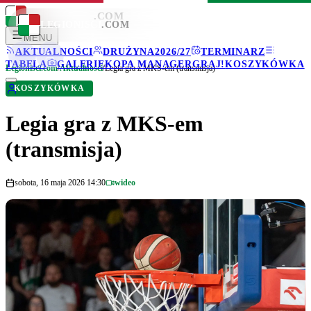
LEGIONISCI
.COM
LEGIONISCI
.COM
MENU
AKTUALNOŚCI
DRUŻYNA
2026/27
TERMINARZ
TABELA
GALERIE
KOPA MANAGER
GRAJ!
KOSZYKÓWKA
Legionisci.com
/
Aktualności
/
Legia gra z MKS-em (transmisja)
KOSZYKÓWKA
Legia gra z MKS-em
(transmisja)
sobota, 16 maja 2026 14:30
wideo