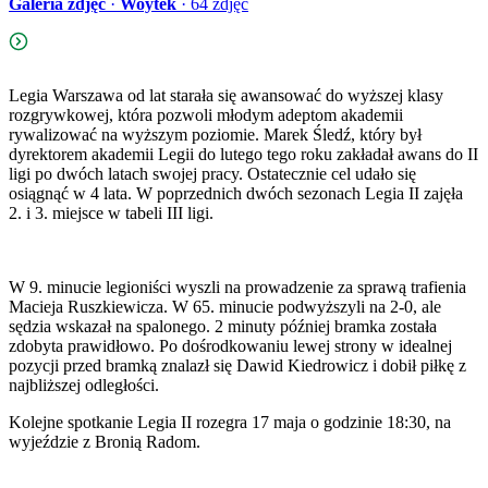
Galeria zdjęć
·
Woytek
·
64
zdjęć
Legia Warszawa od lat starała się awansować do wyższej klasy
rozgrywkowej, która pozwoli młodym adeptom akademii
rywalizować na wyższym poziomie. Marek Śledź, który był
dyrektorem akademii Legii do lutego tego roku zakładał awans do II
ligi po dwóch latach swojej pracy. Ostatecznie cel udało się
osiągnąć w 4 lata. W poprzednich dwóch sezonach Legia II zajęła
2. i 3. miejsce w tabeli III ligi.
W 9. minucie legioniści wyszli na prowadzenie za sprawą trafienia
Macieja Ruszkiewicza. W 65. minucie podwyższyli na 2-0, ale
sędzia wskazał na spalonego. 2 minuty później bramka została
zdobyta prawidłowo. Po dośrodkowaniu lewej strony w idealnej
pozycji przed bramką znalazł się Dawid Kiedrowicz i dobił piłkę z
najbliższej odległości.
Kolejne spotkanie Legia II rozegra 17 maja o godzinie 18:30, na
wyjeździe z Bronią Radom.