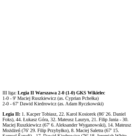
III liga:
Legia II Warszawa 2-0 (1-0) GKS Wikielec
1-0 - 9' Maciej Ruszkiewicz (as. Cyprian Pchełka)
2-0 - 67' Dawid Kiedrowicz (as. Adam Ryczkowski)
Legia II:
1. Kacper Tobiasz, 22. Karol Kosiorek (86' 26. Daniel
Foks), 44. Łukasz Góra, 32. Mateusz Lauryn, 21. Filip Jania - 30.
Maciej Ruszkiewicz (67' 6. Aleksander Wyganowski), 14. Mateusz
Możdżeń (76' 29. Filip Przybyłko), 8. Maciej Saletra (67' 15.
Samuel Šarudi) - 17. Dawid Kiedrowicz (76' 18. Jeremiah White