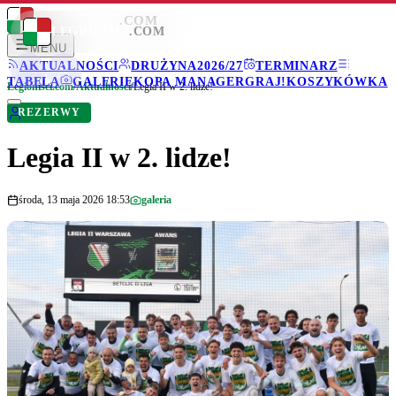
LEGIONISCI
.COM
LEGIONISCI
.COM
MENU
AKTUALNOŚCI
DRUŻYNA
2026/27
TERMINARZ
TABELA
GALERIE
KOPA MANAGER
GRAJ!
KOSZYKÓWKA
Legionisci.com
/
Aktualności
/
Legia II w 2. lidze!
REZERWY
Legia II w 2. lidze!
środa, 13 maja 2026 18:53
galeria