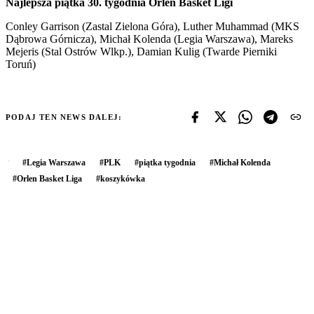
Najlepsza piątka 30. tygodnia Orlen Basket Ligi
Conley Garrison (Zastal Zielona Góra), Luther Muhammad (MKS
Dąbrowa Górnicza), Michał Kolenda (Legia Warszawa), Mareks
Mejeris (Stal Ostrów Wlkp.), Damian Kulig (Twarde Pierniki
Toruń)
PODAJ TEN NEWS DALEJ:
#
Legia Warszawa
#
PLK
#
piątka tygodnia
#
Michał Kolenda
#
Orlen Basket Liga
#
koszykówka