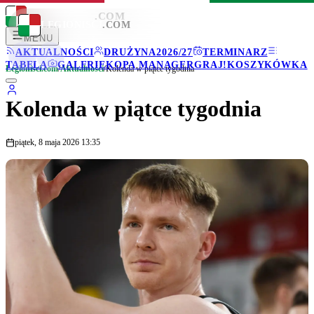
LEGIONISCI
.COM
LEGIONISCI
.COM
MENU
AKTUALNOŚCI
DRUŻYNA
2026/27
TERMINARZ
TABELA
GALERIE
KOPA MANAGER
GRAJ!
KOSZYKÓWKA
Legionisci.com
/
Aktualności
/
Kolenda w piątce tygodnia
Kolenda w piątce tygodnia
piątek, 8 maja 2026 13:35