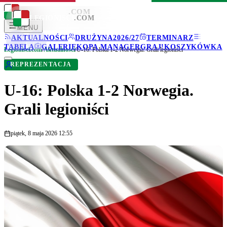
LEGIONISCI
.COM
LEGIONISCI
.COM
MENU
AKTUALNOŚCI
DRUŻYNA
2026/27
TERMINARZ
TABELA
GALERIE
KOPA MANAGER
GRAJ!
KOSZYKÓWKA
Legionisci.com
/
Aktualności
/
U-16: Polska 1-2 Norwegia. Grali legioniści
REPREZENTACJA
U-16: Polska 1-2 Norwegia.
Grali legioniści
piątek, 8 maja 2026 12:55