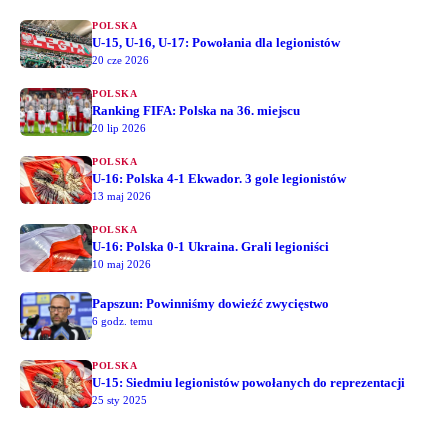
POLSKA
U-15, U-16, U-17: Powołania dla legionistów
20 cze 2026
POLSKA
Ranking FIFA: Polska na 36. miejscu
20 lip 2026
POLSKA
U-16: Polska 4-1 Ekwador. 3 gole legionistów
13 maj 2026
POLSKA
U-16: Polska 0-1 Ukraina. Grali legioniści
10 maj 2026
Papszun: Powinniśmy dowieźć zwycięstwo
6 godz. temu
POLSKA
U-15: Siedmiu legionistów powołanych do reprezentacji
25 sty 2025