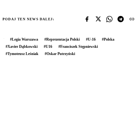
PODAJ TEN NEWS DALEJ:
#
Legia Warszawa
#
Reprezentacja Polski
#
U-16
#
Polska
#
Xavier Dąbkowski
#
U16
#
Franciszek Stępniewski
#
Tymoteusz Leśniak
#
Oskar Putrzyński