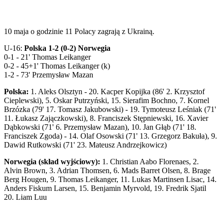
10 maja o godzinie 11 Polacy zagrają z Ukrainą.
U-16:
Polska 1-2 (0-2) Norwegia
0-1 - 21' Thomas Leikanger
0-2 - 45+1' Thomas Leikanger (k)
1-2 - 73' Przemysław Mazan
Polska:
1. Aleks Olsztyn - 20. Kacper Kopijka (86' 2. Krzysztof
Cieplewski), 5. Oskar Putrzyński, 15. Sierafim Bochno, 7. Kornel
Brzózka (79' 17. Tomasz Jakubowski) - 19. Tymoteusz Leśniak (71'
11. Łukasz Zajączkowski), 8. Franciszek Stępniewski, 16. Xavier
Dąbkowski (71' 6. Przemysław Mazan), 10. Jan Głąb (71' 18.
Franciszek Zgoda) - 14. Olaf Osowski (71' 13. Grzegorz Bakuła), 9.
Dawid Rutkowski (71' 23. Mateusz Andrzejkowicz)
Norwegia (skład wyjściowy):
1. Christian Aabo Florenaes, 2.
Alvin Brown, 3. Adrian Thomsen, 6. Mads Barret Olsen, 8. Brage
Berg Hougen, 9. Thomas Leikanger, 11. Lukas Martinsen Lisac, 14.
Anders Fiskum Larsen, 15. Benjamin Myrvold, 19. Fredrik Sjatil
20. Liam Luu