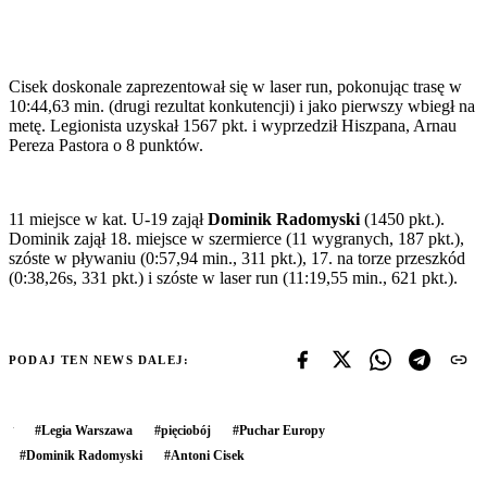
Cisek doskonale zaprezentował się w laser run, pokonując trasę w
10:44,63 min. (drugi rezultat konkutencji) i jako pierwszy wbiegł na
metę. Legionista uzyskał 1567 pkt. i wyprzedził Hiszpana, Arnau
Pereza Pastora o 8 punktów.
11 miejsce w kat. U-19 zajął
Dominik Radomyski
(1450 pkt.).
Dominik zajął 18. miejsce w szermierce (11 wygranych, 187 pkt.),
szóste w pływaniu (0:57,94 min., 311 pkt.), 17. na torze przeszkód
(0:38,26s, 331 pkt.) i szóste w laser run (11:19,55 min., 621 pkt.).
PODAJ TEN NEWS DALEJ:
#
Legia Warszawa
#
pięciobój
#
Puchar Europy
#
Dominik Radomyski
#
Antoni Cisek