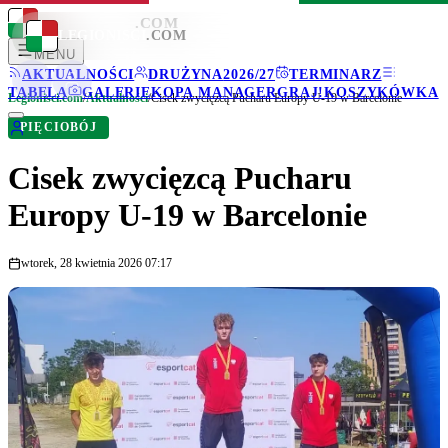
LEGIONISCI
.COM
LEGIONISCI
.COM
MENU
AKTUALNOŚCI
DRUŻYNA
2026/27
TERMINARZ
TABELA
GALERIE
KOPA MANAGER
GRAJ!
KOSZYKÓWKA
Legionisci.com
/
Aktualności
/
Cisek zwycięzcą Pucharu Europy U-19 w Barcelonie
PIĘCIOBÓJ
Cisek zwycięzcą Pucharu
Europy U-19 w Barcelonie
wtorek, 28 kwietnia 2026 07:17