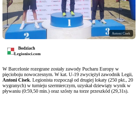
Antoni Cisek
Bodziach
Legionisci.com
W Barcelonie rozegrane zostały zawody Pucharu Europy w
pięcioboju nowoczesnym. W kat. U-19 zwyciężył zawodnik Legii,
Antoni Cisek
. Legionista rozpoczął od drugiej lokaty (250 pkt., 20
wygranych) w turnieju szermierczym, uzyskał dziewiąty wynik w
pływaniu (0:59,50 min.) oraz szósty na torze przeszkód (29,31s).