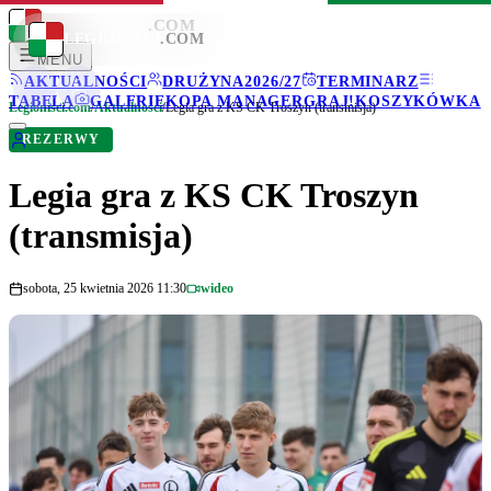
LEGIONISCI
.COM
LEGIONISCI
.COM
MENU
AKTUALNOŚCI
DRUŻYNA
2026/27
TERMINARZ
TABELA
GALERIE
KOPA MANAGER
GRAJ!
KOSZYKÓWKA
Legionisci.com
/
Aktualności
/
Legia gra z KS CK Troszyn (transmisja)
REZERWY
Legia gra z KS CK Troszyn
(transmisja)
sobota, 25 kwietnia 2026 11:30
wideo