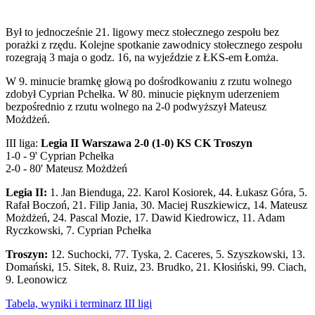
Był to jednocześnie 21. ligowy mecz stołecznego zespołu bez
porażki z rzędu. Kolejne spotkanie zawodnicy stołecznego zespołu
rozegrają 3 maja o godz. 16, na wyjeździe z ŁKS-em Łomża.
W 9. minucie bramkę głową po dośrodkowaniu z rzutu wolnego
zdobył Cyprian Pchełka. W 80. minucie pięknym uderzeniem
bezpośrednio z rzutu wolnego na 2-0 podwyższył Mateusz
Możdżeń.
III liga:
Legia II Warszawa 2-0 (1-0) KS CK Troszyn
1-0 - 9' Cyprian Pchełka
2-0 - 80' Mateusz Możdżeń
Legia II:
1. Jan Bienduga, 22. Karol Kosiorek, 44. Łukasz Góra, 5.
Rafał Boczoń, 21. Filip Jania, 30. Maciej Ruszkiewicz, 14. Mateusz
Możdżeń, 24. Pascal Mozie, 17. Dawid Kiedrowicz, 11. Adam
Ryczkowski, 7. Cyprian Pchełka
Troszyn:
12. Suchocki, 77. Tyska, 2. Caceres, 5. Szyszkowski, 13.
Domański, 15. Sitek, 8. Ruiz, 23. Brudko, 21. Kłosiński, 99. Ciach,
9. Leonowicz
Tabela, wyniki i terminarz III ligi