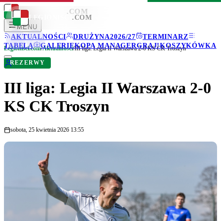
LEGIONISCI
.COM
LEGIONISCI
.COM
MENU
AKTUALNOŚCI
DRUŻYNA
2026/27
TERMINARZ
TABELA
GALERIE
KOPA MANAGER
GRAJ!
KOSZYKÓWKA
Legionisci.com
/
Aktualności
/
III liga: Legia II Warszawa 2-0 KS CK Troszyn
REZERWY
III liga: Legia II Warszawa 2-0
KS CK Troszyn
sobota, 25 kwietnia 2026 13:55