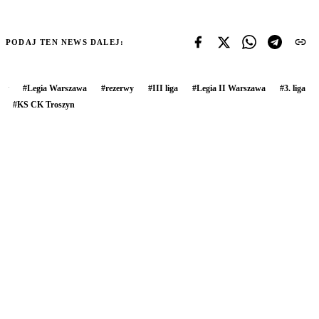
PODAJ TEN NEWS DALEJ:
#
Legia Warszawa
#
rezerwy
#
III liga
#
Legia II Warszawa
#
3. liga
#
KS CK Troszyn