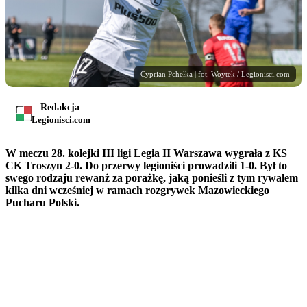
Cyprian Pchełka | fot. Woytek / Legionisci.com
Redakcja
Legionisci.com
W meczu 28. kolejki III ligi Legia II Warszawa wygrała z KS
CK Troszyn 2-0. Do przerwy legioniści prowadzili 1-0. Był to
swego rodzaju rewanż za porażkę, jaką ponieśli z tym rywalem
kilka dni wcześniej w ramach rozgrywek Mazowieckiego
Pucharu Polski.