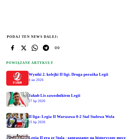
PODAJ TEN NEWS DALEJ:
POWIĄZANE ARTYKUŁY
Wyniki 2. kolejki II ligi. Druga porażka Legii
4 sie 2026
Jakub Lis zawodnikiem Legii
27 lip 2026
II liga: Legia II Warszawa 0-2 Stal Stalowa Wola
25 lip 2026
Legia II gra ze Stalą - zapraszamy na historyczny mecz