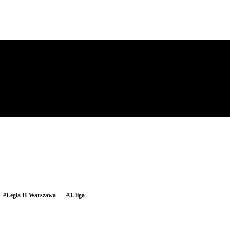
#
Legia II Warszawa
#
3. liga