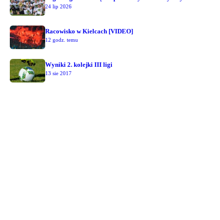
24 lip 2026
Racowisko w Kielcach [VIDEO]
12 godz. temu
Wyniki 2. kolejki III ligi
13 sie 2017