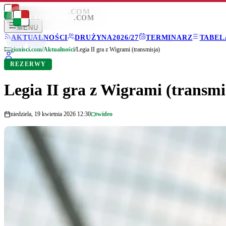
LEGIONISCI
.COM
LEGIONISCI
.COM
MENU
AKTUALNOŚCI
DRUŻYNA
2026/27
TERMINARZ
TABEL
Legionisci.com
/
Aktualności
/
Legia II gra z Wigrami (transmisja)
REZERWY
Legia II gra z Wigrami (transmi
niedziela, 19 kwietnia 2026 12:30
wideo