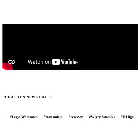
PODAJ TEN NEWS DALEJ:
#
Legia Warszawa
#
transmisja
#
rezerwy
#
Wigry Suwałki
#
III liga