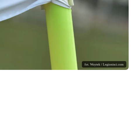
fot. Woytek / Legionisci.com