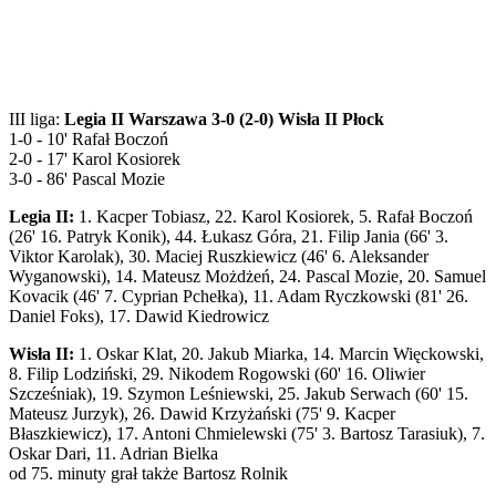
III liga:
Legia II Warszawa 3-0 (2-0) Wisła II Płock
1-0 - 10' Rafał Boczoń
2-0 - 17' Karol Kosiorek
3-0 - 86' Pascal Mozie
Legia II:
1. Kacper Tobiasz, 22. Karol Kosiorek, 5. Rafał Boczoń
(26' 16. Patryk Konik), 44. Łukasz Góra, 21. Filip Jania (66' 3.
Viktor Karolak), 30. Maciej Ruszkiewicz (46' 6. Aleksander
Wyganowski), 14. Mateusz Możdżeń, 24. Pascal Mozie, 20. Samuel
Kovacik (46' 7. Cyprian Pchełka), 11. Adam Ryczkowski (81' 26.
Daniel Foks), 17. Dawid Kiedrowicz
Wisła II:
1. Oskar Klat, 20. Jakub Miarka, 14. Marcin Więckowski,
8. Filip Lodziński, 29. Nikodem Rogowski (60' 16. Oliwier
Szcześniak), 19. Szymon Leśniewski, 25. Jakub Serwach (60' 15.
Mateusz Jurzyk), 26. Dawid Krzyżański (75' 9. Kacper
Błaszkiewicz), 17. Antoni Chmielewski (75' 3. Bartosz Tarasiuk), 7.
Oskar Dari, 11. Adrian Bielka
od 75. minuty grał także Bartosz Rolnik