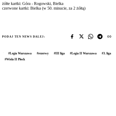
żółte kartki: Góra - Rogowski, Bielka
czerwone kartki: Bielka (w 50. minucie, za 2 żółtą)
PODAJ TEN NEWS DALEJ:
#
Legia Warszawa
#
rezerwy
#
III liga
#
Legia II Warszawa
#
3. liga
#
Wisła II Płock