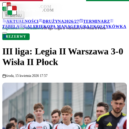
LEGIONISCI
.COM
LEGIONISCI
.COM
MENU
AKTUALNOŚCI
DRUŻYNA
2026/27
TERMINARZ
TABELA
GALERIE
KOPA MANAGER
GRAJ!
KOSZYKÓWKA
Legionisci.com
/
Aktualności
/
III liga: Legia II Warszawa 3-0 Wisła II Płock
REZERWY
III liga: Legia II Warszawa 3-0
Wisła II Płock
środa, 15 kwietnia 2026 17:57