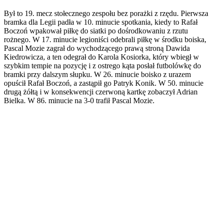
Był to 19. mecz stołecznego zespołu bez porażki z rzędu. Pierwsza
bramka dla Legii padła w 10. minucie spotkania, kiedy to Rafał
Boczoń wpakował piłkę do siatki po dośrodkowaniu z rzutu
rożnego. W 17. minucie legioniści odebrali piłkę w środku boiska,
Pascal Mozie zagrał do wychodzącego prawą stroną Dawida
Kiedrowicza, a ten odegrał do Karola Kosiorka, który wbiegł w
szybkim tempie na pozycję i z ostrego kąta posłał futbolówkę do
bramki przy dalszym słupku. W 26. minucie boisko z urazem
opuścił Rafał Boczoń, a zastąpił go Patryk Konik. W 50. minucie
drugą żółtą i w konsekwencji czerwoną kartkę zobaczył Adrian
Bielka. W 86. minucie na 3-0 trafił Pascal Mozie.