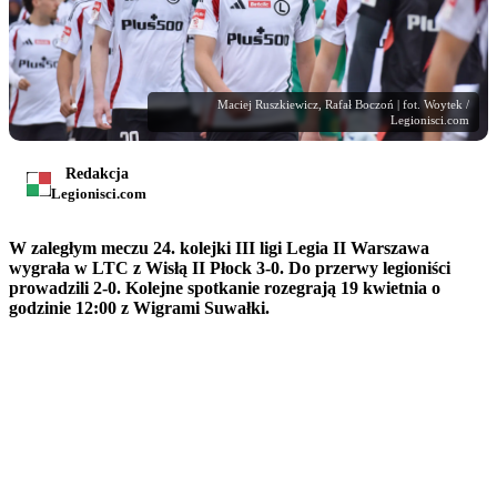
Maciej Ruszkiewicz, Rafał Boczoń | fot. Woytek /
Legionisci.com
Redakcja
Legionisci.com
W zaległym meczu 24. kolejki III ligi Legia II Warszawa
wygrała w LTC z Wisłą II Płock 3-0. Do przerwy legioniści
prowadzili 2-0. Kolejne spotkanie rozegrają 19 kwietnia o
godzinie 12:00 z Wigrami Suwałki.