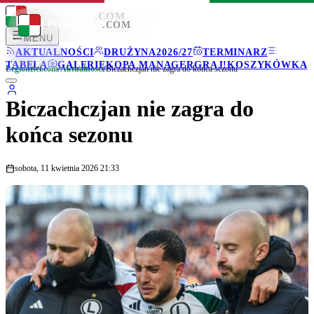
LEGIONISCI
.COM
LEGIONISCI
.COM
MENU
AKTUALNOŚCI
DRUŻYNA
2026/27
TERMINARZ
TABELA
GALERIE
KOPA MANAGER
GRAJ!
KOSZYKÓWKA
Legionisci.com
/
Aktualności
/
Biczachczjan nie zagra do końca sezonu
Biczachczjan nie zagra do
końca sezonu
sobota, 11 kwietnia 2026 21:33