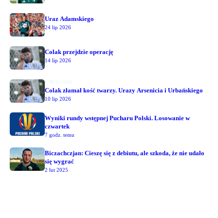
Uraz Adamskiego
24 lip 2026
Colak przejdzie operację
14 lip 2026
LATO 2026
Colak złamał kość twarzy. Urazy Arsenicia i Urbańskiego
10 lip 2026
Wyniki rundy wstępnej Pucharu Polski. Losowanie w
czwartek
7 godz. temu
Biczachczjan: Cieszę się z debiutu, ale szkoda, że nie udało
się wygrać
2 lut 2025