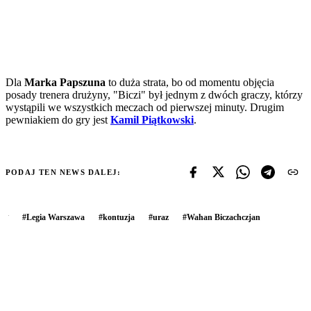
Dla
Marka Papszuna
to duża strata, bo od momentu objęcia
posady trenera drużyny, "Biczi" był jednym z dwóch graczy, którzy
wystąpili we wszystkich meczach od pierwszej minuty. Drugim
pewniakiem do gry jest
Kamil Piątkowski
.
PODAJ TEN NEWS DALEJ:
#
Legia Warszawa
#
kontuzja
#
uraz
#
Wahan Biczachczjan