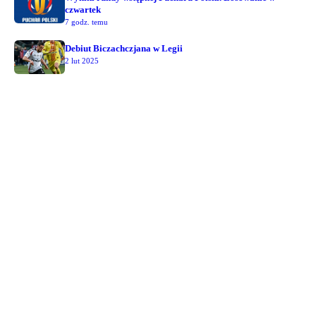
czwartek
7 godz. temu
Debiut Biczachczjana w Legii
2 lut 2025