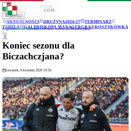
LEGIONISCI
.COM
LEGIONISCI
.COM
MENU
AKTUALNOŚCI
DRUŻYNA
2026/27
TERMINARZ
TABELA
GALERIE
KOPA MANAGER
GRAJ!
KOSZYKÓWKA
Legionisci.com
/
Aktualności
/
Koniec sezonu dla Biczachczjana?
Koniec sezonu dla
Biczachczjana?
czwartek, 9 kwietnia 2026 14:56