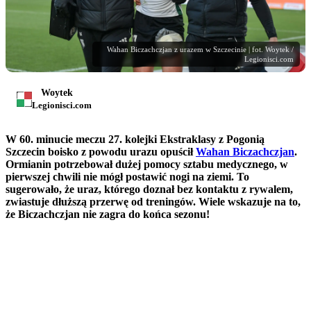
Wahan Biczachczjan z urazem w Szczecinie | fot. Woytek /
Legionisci.com
Woytek
Legionisci.com
W 60. minucie meczu 27. kolejki Ekstraklasy z Pogonią
Szczecin boisko z powodu urazu opuścił
Wahan Biczachczjan
.
Ormianin potrzebował dużej pomocy sztabu medycznego, w
pierwszej chwili nie mógł postawić nogi na ziemi. To
sugerowało, że uraz, którego doznał bez kontaktu z rywalem,
zwiastuje dłuższą przerwę od treningów. Wiele wskazuje na to,
że Biczachczjan nie zagra do końca sezonu!