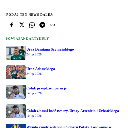
PODAJ TEN NEWS DALEJ:
POWIĄZANE ARTYKUŁY
Uraz Damiana Szymańskiego
24 lip 2026
Uraz Adamskiego
24 lip 2026
Colak przejdzie operację
14 lip 2026
LATO 2026
Colak złamał kość twarzy. Urazy Arsenicia i Urbańskiego
10 lip 2026
Wyniki rundy wstępnej Pucharu Polski. Losowanie w