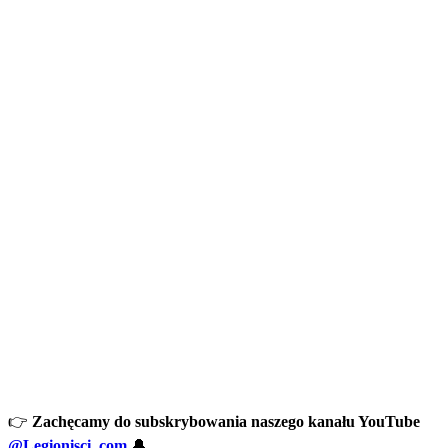
👉
Zachęcamy do subskrybowania naszego kanału YouTube
@Legionisci_com
🔔