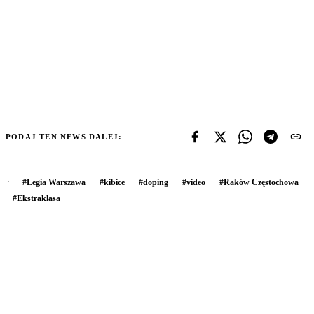
PODAJ TEN NEWS DALEJ:
#
Legia Warszawa
#
kibice
#
doping
#
video
#
Raków Częstochowa
#
Ekstraklasa