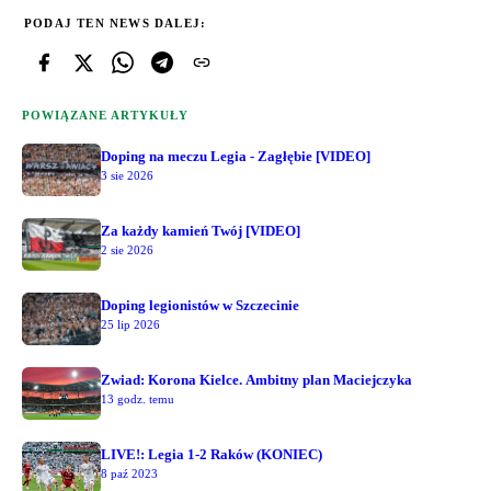
PODAJ TEN NEWS DALEJ:
POWIĄZANE ARTYKUŁY
Doping na meczu Legia - Zagłębie [VIDEO]
3 sie 2026
Za każdy kamień Twój [VIDEO]
2 sie 2026
Doping legionistów w Szczecinie
25 lip 2026
Zwiad: Korona Kielce. Ambitny plan Maciejczyka
13 godz. temu
LIVE!: Legia 1-2 Raków (KONIEC)
8 paź 2023