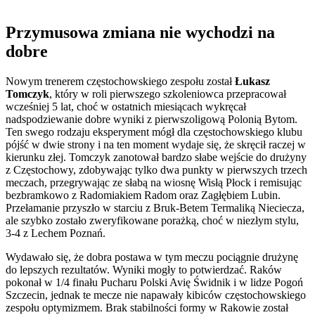
Przymusowa zmiana nie wychodzi na
dobre
Nowym trenerem częstochowskiego zespołu został
Łukasz
Tomczyk
, który w roli pierwszego szkoleniowca przepracował
wcześniej 5 lat, choć w ostatnich miesiącach wykręcał
nadspodziewanie dobre wyniki z pierwszoligową Polonią Bytom.
Ten swego rodzaju eksperyment mógł dla częstochowskiego klubu
pójść w dwie strony i na ten moment wydaje się, że skręcił raczej w
kierunku złej. Tomczyk zanotował bardzo słabe wejście do drużyny
z Częstochowy, zdobywając tylko dwa punkty w pierwszych trzech
meczach, przegrywając ze słabą na wiosnę Wisłą Płock i remisując
bezbramkowo z Radomiakiem Radom oraz Zagłębiem Lubin.
Przełamanie przyszło w starciu z Bruk-Betem Termaliką Nieciecza,
ale szybko zostało zweryfikowane porażką, choć w niezłym stylu,
3-4 z Lechem Poznań.
Wydawało się, że dobra postawa w tym meczu pociągnie drużynę
do lepszych rezultatów. Wyniki mogły to potwierdzać. Raków
pokonał w 1/4 finału Pucharu Polski Avię Świdnik i w lidze Pogoń
Szczecin, jednak te mecze nie napawały kibiców częstochowskiego
zespołu optymizmem. Brak stabilności formy w Rakowie został