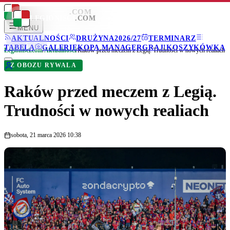
LEGIONISCI
.COM
LEGIONISCI
.COM
MENU
AKTUALNOŚCI
DRUŻYNA
2026/27
TERMINARZ
TABELA
GALERIE
KOPA MANAGER
GRAJ!
KOSZYKÓWKA
Legionisci.com
/
Aktualności
/
Raków przed meczem z Legią. Trudności w nowych realiach
Z OBOZU RYWALA
Raków przed meczem z Legią.
Trudności w nowych realiach
sobota, 21 marca 2026 10:38