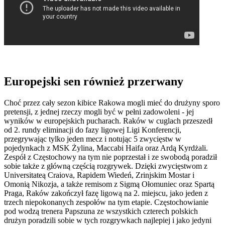
Europejski sen również przerwany
Choć przez cały sezon kibice Rakowa mogli mieć do drużyny sporo
pretensji, z jednej rzeczy mogli być w pełni zadowoleni - jej
wyników w europejskich pucharach. Raków w cuglach przeszedł
od 2. rundy eliminacji do fazy ligowej Ligi Konferencji,
przegrywając tylko jeden mecz i notując 5 zwycięstw w
pojedynkach z MSK Żylina, Maccabi Haifa oraz Ardą Kyrdżali.
Zespół z Częstochowy na tym nie poprzestał i ze swobodą poradził
sobie także z główną częścią rozgrywek. Dzięki zwycięstwom z
Universitateą Craiova, Rapidem Wiedeń, Zrinjskim Mostar i
Omonią Nikozja, a także remisom z Sigmą Ołomuniec oraz Spartą
Praga, Raków zakończył fazę ligową na 2. miejscu, jako jeden z
trzech niepokonanych zespołów na tym etapie. Częstochowianie
pod wodzą trenera Papszuna ze wszystkich czterech polskich
drużyn poradzili sobie w tych rozgrywkach najlepiej i jako jedyni