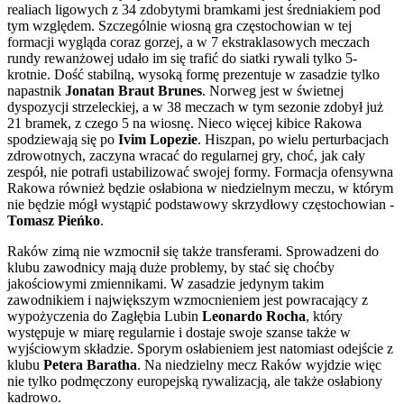
realiach ligowych z 34 zdobytymi bramkami jest średniakiem pod
tym względem. Szczególnie wiosną gra częstochowian w tej
formacji wygląda coraz gorzej, a w 7 ekstraklasowych meczach
rundy rewanżowej udało im się trafić do siatki rywali tylko 5-
krotnie. Dość stabilną, wysoką formę prezentuje w zasadzie tylko
napastnik
Jonatan Braut Brunes
. Norweg jest w świetnej
dyspozycji strzeleckiej, a w 38 meczach w tym sezonie zdobył już
21 bramek, z czego 5 na wiosnę. Nieco więcej kibice Rakowa
spodziewają się po
Ivim Lopezie
. Hiszpan, po wielu perturbacjach
zdrowotnych, zaczyna wracać do regularnej gry, choć, jak cały
zespół, nie potrafi ustabilizować swojej formy. Formacja ofensywna
Rakowa również będzie osłabiona w niedzielnym meczu, w którym
nie będzie mógł wystąpić podstawowy skrzydłowy częstochowian -
Tomasz Pieńko
.
Raków zimą nie wzmocnił się także transferami. Sprowadzeni do
klubu zawodnicy mają duże problemy, by stać się choćby
jakościowymi zmiennikami. W zasadzie jedynym takim
zawodnikiem i największym wzmocnieniem jest powracający z
wypożyczenia do Zagłębia Lubin
Leonardo Rocha
, który
występuje w miarę regularnie i dostaje swoje szanse także w
wyjściowym składzie. Sporym osłabieniem jest natomiast odejście z
klubu
Petera Baratha
. Na niedzielny mecz Raków wyjdzie więc
nie tylko podmęczony europejską rywalizacją, ale także osłabiony
kadrowo.