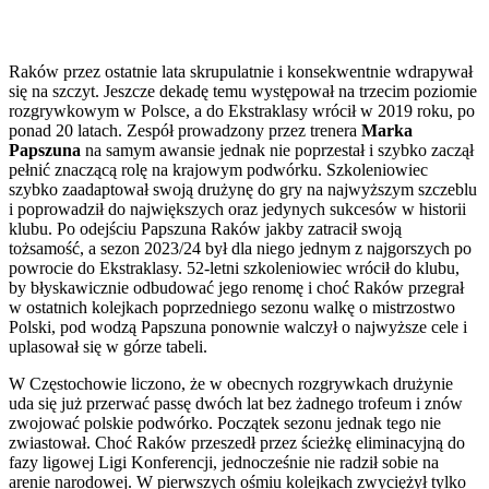
Raków przez ostatnie lata skrupulatnie i konsekwentnie wdrapywał
się na szczyt. Jeszcze dekadę temu występował na trzecim poziomie
rozgrywkowym w Polsce, a do Ekstraklasy wrócił w 2019 roku, po
ponad 20 latach. Zespół prowadzony przez trenera
Marka
Papszuna
na samym awansie jednak nie poprzestał i szybko zaczął
pełnić znaczącą rolę na krajowym podwórku. Szkoleniowiec
szybko zaadaptował swoją drużynę do gry na najwyższym szczeblu
i poprowadził do największych oraz jedynych sukcesów w historii
klubu. Po odejściu Papszuna Raków jakby zatracił swoją
tożsamość, a sezon 2023/24 był dla niego jednym z najgorszych po
powrocie do Ekstraklasy. 52-letni szkoleniowiec wrócił do klubu,
by błyskawicznie odbudować jego renomę i choć Raków przegrał
w ostatnich kolejkach poprzedniego sezonu walkę o mistrzostwo
Polski, pod wodzą Papszuna ponownie walczył o najwyższe cele i
uplasował się w górze tabeli.
W Częstochowie liczono, że w obecnych rozgrywkach drużynie
uda się już przerwać passę dwóch lat bez żadnego trofeum i znów
zwojować polskie podwórko. Początek sezonu jednak tego nie
zwiastował. Choć Raków przeszedł przez ścieżkę eliminacyjną do
fazy ligowej Ligi Konferencji, jednocześnie nie radził sobie na
arenie narodowej. W pierwszych ośmiu kolejkach zwyciężył tylko