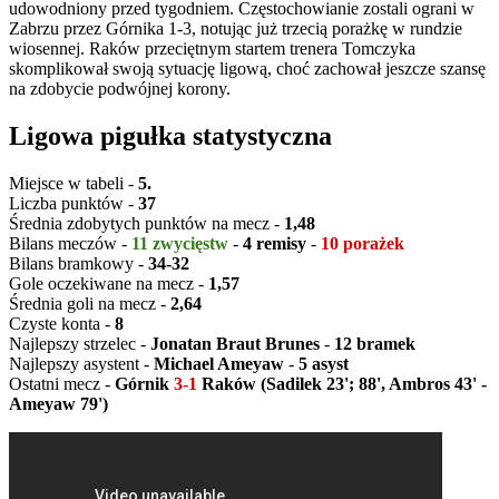
udowodniony przed tygodniem. Częstochowianie zostali ograni w
Zabrzu przez Górnika 1-3, notując już trzecią porażkę w rundzie
wiosennej. Raków przeciętnym startem trenera Tomczyka
skomplikował swoją sytuację ligową, choć zachował jeszcze szansę
na zdobycie podwójnej korony.
Ligowa pigułka statystyczna
Miejsce w tabeli -
5.
Liczba punktów -
37
Średnia zdobytych punktów na mecz -
1,48
Bilans meczów -
11 zwycięstw
-
4 remisy
-
10 porażek
Bilans bramkowy -
34-32
Gole oczekiwane na mecz -
1,57
Średnia goli na mecz -
2,64
Czyste konta -
8
Najlepszy strzelec -
Jonatan Braut Brunes
-
12 bramek
Najlepszy asystent -
Michael Ameyaw
-
5 asyst
Ostatni mecz -
Górnik
3-1
Raków (Sadilek 23'; 88', Ambros 43' -
Ameyaw 79')