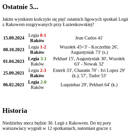
Ostatnie 5...
Jakim wynikiem kończyło się pięć ostatnich ligowych spotkań Legii
z Rakowem rozgrywanych przy Łazienkowskiej?
Legia
0-1
15.09.2024
Jean Carlos 41'
Raków
Legia
1-2
Wszołek 45+3' - Koczerhin 26',
08.10.2023
Raków
Augustyniak 73' (s.)
Legia
3-1
Pekhart 15', Augustyniak 30', Wszołek
01.04.2023
Raków
63' - Nowak 32'
Legia
2-3
Emreli 33', Charatin 70' - Ivi Lopez 29'
25.09.2021
Raków
(k.); 57', Tudor 53'
Legia
2-0
06.02.2021
Luquinhas 29', Pekhart 64' (k.)
Raków
Historia
Niedzielny mecz będzie 30. Legii z Rakowem. Do tej pory
warszawiacy wygrali w 12 spotkaniach, natomiast gracze z