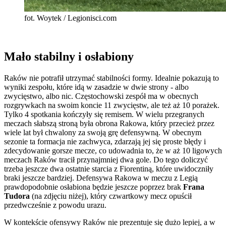
fot. Woytek / Legionisci.com
Mało stabilny i osłabiony
Raków nie potrafił utrzymać stabilności formy. Idealnie pokazują to
wyniki zespołu, które idą w zasadzie w dwie strony - albo
zwycięstwo, albo nic. Częstochowski zespół ma w obecnych
rozgrywkach na swoim koncie 11 zwycięstw, ale też aż 10 porażek.
Tylko 4 spotkania kończyły się remisem. W wielu przegranych
meczach słabszą stroną była obrona Rakowa, który przecież przez
wiele lat był chwalony za swoją grę defensywną. W obecnym
sezonie ta formacja nie zachwyca, zdarzają jej się proste błędy i
zdecydowanie gorsze mecze, co udowadnia to, że w aż 10 ligowych
meczach Raków tracił przynajmniej dwa gole. Do tego doliczyć
trzeba jeszcze dwa ostatnie starcia z Fiorentiną, które uwidoczniły
braki jeszcze bardziej. Defensywa Rakowa w meczu z Legią
prawdopodobnie osłabiona będzie jeszcze poprzez brak
Frana
Tudora
(na zdjęciu niżej), który czwartkowy mecz opuścił
przedwcześnie z powodu urazu.
W kontekście ofensywy Raków nie prezentuje się dużo lepiej, a w