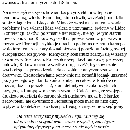
awansowali automatycznie do 1/8 finału.
Na nieszczęście częstochowian los przydzielił im w tej fazie
renomowaną, włoską Fiorentinę, która chwilę wcześniej poradziła
sobie z Jagiellonią Białystok. Mimo że włosi mają w tym sezonie
problemy i we własnej lidze walczą o utrzymanie, świetny w Lidze
Konferencji Raków, po zmianie trenerskiej, nie był w tym starciu
faworytem. Choć Raków wyszedł na prowadzenie w pierwszym
meczu we Florencji, szybko je utracił, a po bramce z rzutu karnego
w doliczonym czasie gry doznał pierwszej porażki w fazie głównej
europejskich rozgrywek. Identyczny scenariusz zdarzył się w zeszły
czwartek w Sosnowcu. Po bezpłciowej i bezbramkowej pierwszej
połowie, Raków mocno wszedł w drugą część, błyskawicznie
wychodząc na prowadzenie i dając sobie teoretyczne szanse na
dogrywkę. Częstochowianie ponownie nie potrafili jednak utrzymać
pozytywnego wyniku do końca, a idąc na całość w końcówce
meczu, doznali porażki 1-2, która definitywnie zakończyła ich
przygodę z Europą w obecnym sezonie. Całościowo, ze swojego
drugiego podejścia do europejskich pucharów mogą być bardzo
zadowoleni, ale dwumecz z Fiorentiną może mieć na nich duży
wpływ w kontekście rywalizacji z Legią, a zmęczenie wziąć górę.
-
Od teraz zaczynamy myśleć o Legii. Musimy się
odpowiednio przygotować, zrobić wszystko, żeby być w
optymalnej dyspozycji na mecz, co nie będzie proste.