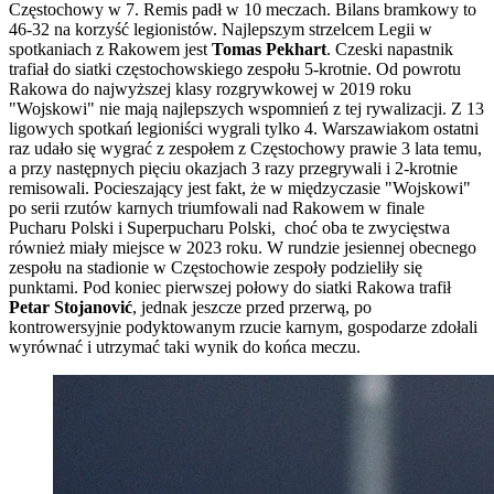
Częstochowy w 7. Remis padł w 10 meczach. Bilans bramkowy to
46-32 na korzyść legionistów. Najlepszym strzelcem Legii w
spotkaniach z Rakowem jest
Tomas Pekhart
. Czeski napastnik
trafiał do siatki częstochowskiego zespołu 5-krotnie. Od powrotu
Rakowa do najwyższej klasy rozgrywkowej w 2019 roku
"Wojskowi" nie mają najlepszych wspomnień z tej rywalizacji. Z 13
ligowych spotkań legioniści wygrali tylko 4. Warszawiakom ostatni
raz udało się wygrać z zespołem z Częstochowy prawie 3 lata temu,
a przy następnych pięciu okazjach 3 razy przegrywali i 2-krotnie
remisowali. Pocieszający jest fakt, że w międzyczasie "Wojskowi"
po serii rzutów karnych triumfowali nad Rakowem w finale
Pucharu Polski i Superpucharu Polski, choć oba te zwycięstwa
również miały miejsce w 2023 roku. W rundzie jesiennej obecnego
zespołu na stadionie w Częstochowie zespoły podzieliły się
punktami. Pod koniec pierwszej połowy do siatki Rakowa trafił
Petar Stojanović
, jednak jeszcze przed przerwą, po
kontrowersyjnie podyktowanym rzucie karnym, gospodarze zdołali
wyrównać i utrzymać taki wynik do końca meczu.