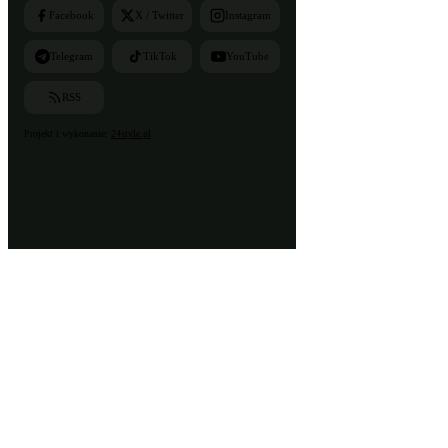
Facebook
X / Twitter
Instagram
Telegram
TikTok
YouTube
RSS
Projekt i wykonanie:
24style.pl