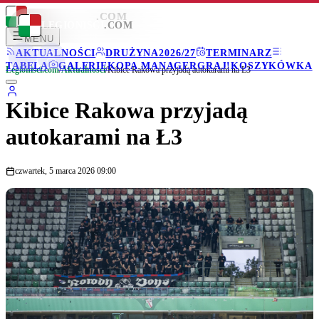
LEGIONISCI
.COM
LEGIONISCI
.COM
MENU
AKTUALNOŚCI
DRUŻYNA
2026/27
TERMINARZ
TABELA
GALERIE
KOPA MANAGER
GRAJ!
KOSZYKÓWKA
Legionisci.com
/
Aktualności
/
Kibice Rakowa przyjadą autokarami na Ł3
Kibice Rakowa przyjadą
autokarami na Ł3
czwartek, 5 marca 2026 09:00