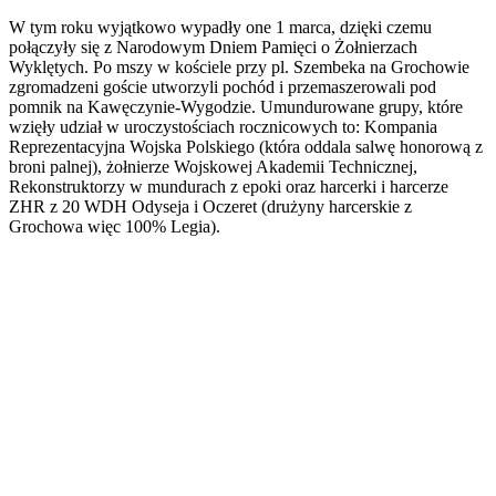
W tym roku wyjątkowo wypadły one 1 marca, dzięki czemu
połączyły się z Narodowym Dniem Pamięci o Żołnierzach
Wyklętych. Po mszy w kościele przy pl. Szembeka na Grochowie
zgromadzeni goście utworzyli pochód i przemaszerowali pod
pomnik na Kawęczynie-Wygodzie. Umundurowane grupy, które
wzięły udział w uroczystościach rocznicowych to: Kompania
Reprezentacyjna Wojska Polskiego (która oddala salwę honorową z
broni palnej), żołnierze Wojskowej Akademii Technicznej,
Rekonstruktorzy w mundurach z epoki oraz harcerki i harcerze
ZHR z 20 WDH Odyseja i Oczeret (drużyny harcerskie z
Grochowa więc 100% Legia).