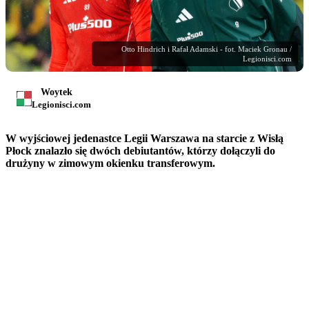
Otto Hindrich i Rafał Adamski - fot. Maciek Gronau /
Legionisci.com
Woytek
Legionisci.com
W wyjściowej jedenastce Legii Warszawa na starcie z Wisłą
Płock znalazło się dwóch debiutantów, którzy dołączyli do
drużyny w zimowym okienku transferowym.