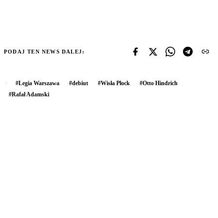
PODAJ TEN NEWS DALEJ:
#
Legia Warszawa
#
debiut
#
Wisła Płock
#
Otto Hindrich
#
Rafał Adamski