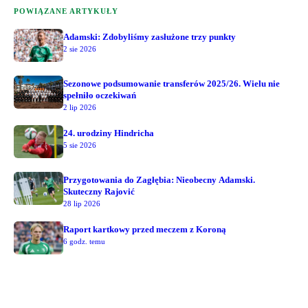
POWIĄZANE ARTYKUŁY
Adamski: Zdobyliśmy zasłużone trzy punkty
2 sie 2026
Sezonowe podsumowanie transferów 2025/26. Wielu nie
spełniło oczekiwań
2 lip 2026
24. urodziny Hindricha
5 sie 2026
Przygotowania do Zagłębia: Nieobecny Adamski.
Skuteczny Rajović
28 lip 2026
Raport kartkowy przed meczem z Koroną
6 godz. temu