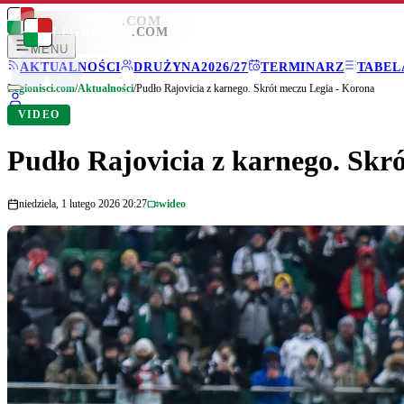
LEGIONISCI
.COM
LEGIONISCI
.COM
MENU
AKTUALNOŚCI
DRUŻYNA
2026/27
TERMINARZ
TABEL
Legionisci.com
/
Aktualności
/
Pudło Rajovicia z karnego. Skrót meczu Legia - Korona
VIDEO
Pudło Rajovicia z karnego. Skr
niedziela, 1 lutego 2026 20:27
wideo