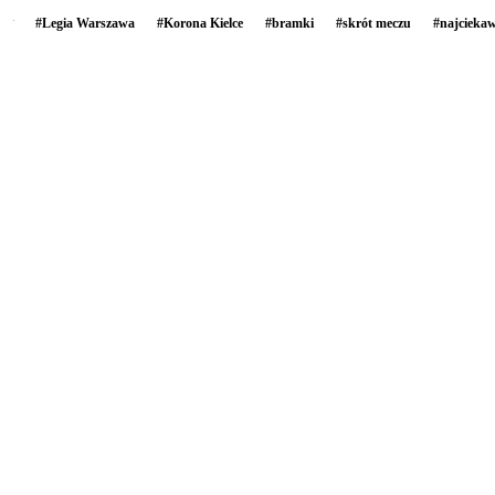
#
Legia Warszawa
#
Korona Kielce
#
bramki
#
skrót meczu
#
najciekaw