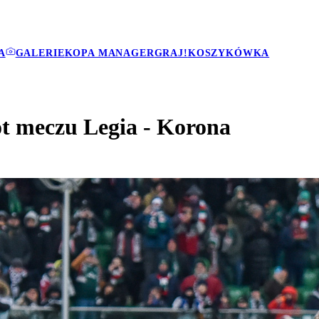
A
GALERIE
KOPA MANAGER
GRAJ!
KOSZYKÓWKA
ót meczu Legia - Korona