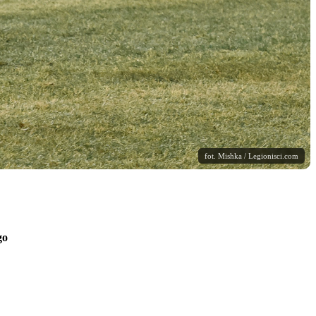
fot. Mishka / Legionisci.com
go