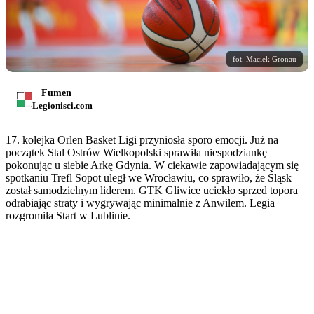
fot. Maciek Gronau
Fumen
Legionisci.com
17. kolejka Orlen Basket Ligi przyniosła sporo emocji. Już na
początek Stal Ostrów Wielkopolski sprawiła niespodziankę
pokonując u siebie Arkę Gdynia. W ciekawie zapowiadającym się
spotkaniu Trefl Sopot uległ we Wrocławiu, co sprawiło, że Śląsk
został samodzielnym liderem. GTK Gliwice uciekło sprzed topora
odrabiając straty i wygrywając minimalnie z Anwilem. Legia
rozgromiła Start w Lublinie.