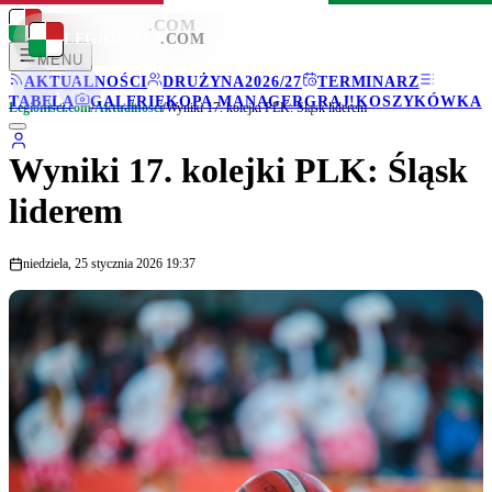
LEGIONISCI
.COM
LEGIONISCI
.COM
MENU
AKTUALNOŚCI
DRUŻYNA
2026/27
TERMINARZ
TABELA
GALERIE
KOPA MANAGER
GRAJ!
KOSZYKÓWKA
Legionisci.com
/
Aktualności
/
Wyniki 17. kolejki PLK: Śląsk liderem
Wyniki 17. kolejki PLK: Śląsk
liderem
niedziela, 25 stycznia 2026 19:37