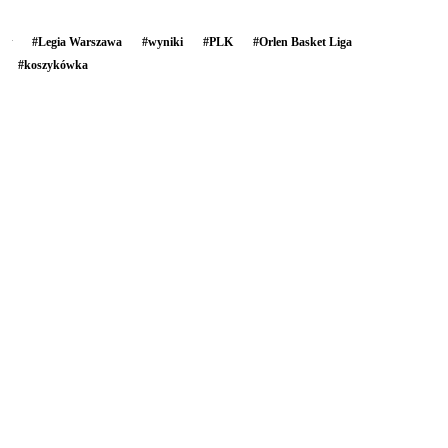
#
Legia Warszawa
#
wyniki
#
PLK
#
Orlen Basket Liga
#
koszykówka