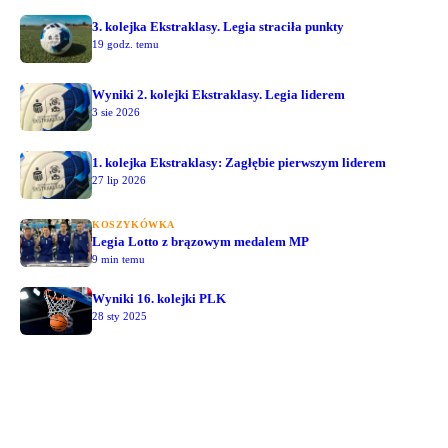
3. kolejka Ekstraklasy. Legia straciła punkty
19 godz. temu
Wyniki 2. kolejki Ekstraklasy. Legia liderem
3 sie 2026
1. kolejka Ekstraklasy: Zagłębie pierwszym liderem
27 lip 2026
KOSZYKÓWKA
Legia Lotto z brązowym medalem MP
9 min temu
Wyniki 16. kolejki PLK
28 sty 2025