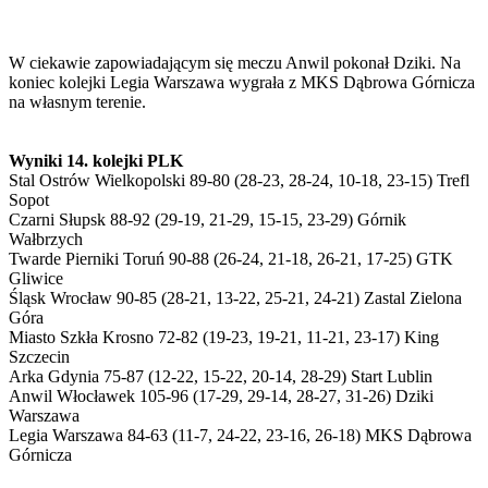
W ciekawie zapowiadającym się meczu Anwil pokonał Dziki. Na
koniec kolejki Legia Warszawa wygrała z MKS Dąbrowa Górnicza
na własnym terenie.
Wyniki 14. kolejki PLK
Stal Ostrów Wielkopolski 89-80 (28-23, 28-24, 10-18, 23-15) Trefl
Sopot
Czarni Słupsk 88-92 (29-19, 21-29, 15-15, 23-29) Górnik
Wałbrzych
Twarde Pierniki Toruń 90-88 (26-24, 21-18, 26-21, 17-25) GTK
Gliwice
Śląsk Wrocław 90-85 (28-21, 13-22, 25-21, 24-21) Zastal Zielona
Góra
Miasto Szkła Krosno 72-82 (19-23, 19-21, 11-21, 23-17) King
Szczecin
Arka Gdynia 75-87 (12-22, 15-22, 20-14, 28-29) Start Lublin
Anwil Włocławek 105-96 (17-29, 29-14, 28-27, 31-26) Dziki
Warszawa
Legia Warszawa 84-63 (11-7, 24-22, 23-16, 26-18) MKS Dąbrowa
Górnicza