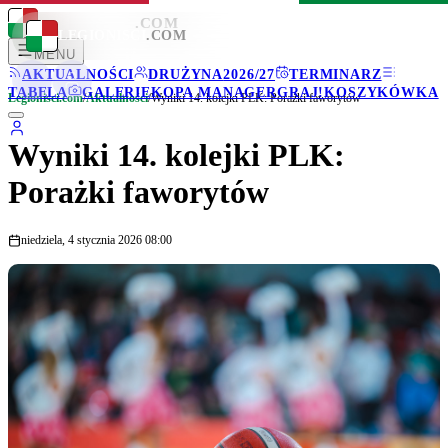
LEGIONISCI
.COM
LEGIONISCI
.COM
MENU
AKTUALNOŚCI
DRUŻYNA
2026/27
TERMINARZ
TABELA
GALERIE
KOPA MANAGER
GRAJ!
KOSZYKÓWKA
Legionisci.com
/
Aktualności
/
Wyniki 14. kolejki PLK: Porażki faworytów
Wyniki 14. kolejki PLK:
Porażki faworytów
niedziela, 4 stycznia 2026 08:00