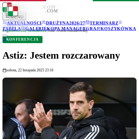
LEGIONISCI
.COM
LEGIONISCI
.COM
MENU
AKTUALNOŚCI
DRUŻYNA
2026/27
TERMINARZ
TABELA
GALERIE
KOPA MANAGER
GRAJ!
KOSZYKÓWKA
Legionisci.com
/
Aktualności
/
Astiz: Jestem rozczarowany
KONFERENCJA
Astiz: Jestem rozczarowany
sobota, 22 listopada 2025 23:16