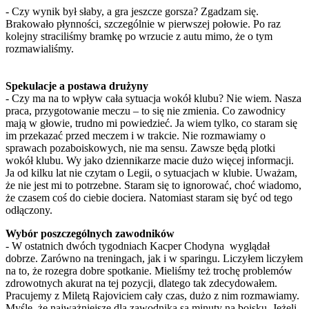
- Czy wynik był słaby, a gra jeszcze gorsza? Zgadzam się.
Brakowało płynności, szczególnie w pierwszej połowie. Po raz
kolejny straciliśmy bramkę po wrzucie z autu mimo, że o tym
rozmawialiśmy.
Spekulacje a postawa drużyny
- Czy ma na to wpływ cała sytuacja wokół klubu? Nie wiem. Nasza
praca, przygotowanie meczu – to się nie zmienia. Co zawodnicy
mają w głowie, trudno mi powiedzieć. Ja wiem tylko, co staram się
im przekazać przed meczem i w trakcie. Nie rozmawiamy o
sprawach pozaboiskowych, nie ma sensu. Zawsze będą plotki
wokół klubu. Wy jako dziennikarze macie dużo więcej informacji.
Ja od kilku lat nie czytam o Legii, o sytuacjach w klubie. Uważam,
że nie jest mi to potrzebne. Staram się to ignorować, choć wiadomo,
że czasem coś do ciebie dociera. Natomiast staram się być od tego
odłączony.
Wybór poszczególnych zawodników
- W ostatnich dwóch tygodniach Kacper Chodyna wyglądał
dobrze. Zarówno na treningach, jak i w sparingu. Liczyłem liczyłem
na to, że rozegra dobre spotkanie. Mieliśmy też trochę problemów
zdrowotnych akurat na tej pozycji, dlatego tak zdecydowałem.
Pracujemy z Miletą Rajoviciem cały czas, dużo z nim rozmawiamy.
Myślę, że najważniejsze dla zawodnika są minuty na boisku. Jeżeli