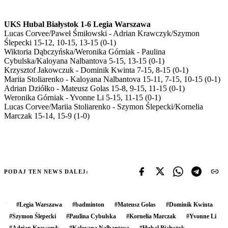
UKS Hubal Białystok 1-6 Legia Warszawa
Lucas Corvee/Paweł Śmiłowski - Adrian Krawczyk/Szymon
Ślepecki 15-12, 10-15, 13-15 (0-1)
Wiktoria Dąbczyńska/Weronika Górniak - Paulina
Cybulska/Kaloyana Nalbantova 5-15, 13-15 (0-1)
Krzysztof Jakowczuk - Dominik Kwinta 7-15, 8-15 (0-1)
Mariia Stoliarenko - Kaloyana Nalbantova 15-11, 7-15, 10-15 (0-1)
Adrian Dziółko - Mateusz Golas 15-8, 9-15, 11-15 (0-1)
Weronika Górniak - Yvonne Li 5-15, 11-15 (0-1)
Lucas Corvee/Mariia Stoliarenko - Szymon Ślepecki/Kornelia
Marczak 15-14, 15-9 (1-0)
PODAJ TEN NEWS DALEJ:
#
Legia Warszawa
#
badminton
#
Mateusz Golas
#
Dominik Kwinta
#
Szymon Ślepecki
#
Paulina Cybulska
#
Kornelia Marczak
#
Yvonne Li
#
Adrian Krawczyk
#
Kaloyana Nalbantova
#
Hubal Białystok