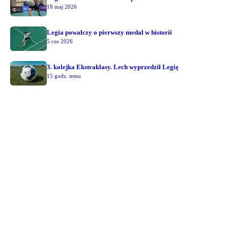
18 maj 2026
Legia powalczy o pierwszy medal w historii
5 cze 2026
3. kolejka Ekstraklasy. Lech wyprzedził Legię
15 godz. temu