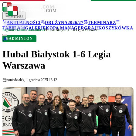
LEGIONISCI
.COM
LEGIONISCI
.COM
MENU
AKTUALNOŚCI
DRUŻYNA
2026/27
TERMINARZ
TABELA
GALERIE
KOPA MANAGER
GRAJ!
KOSZYKÓWKA
Legionisci.com
/
Aktualności
/
Hubal Białystok 1-6 Legia Warszawa
BADMINTON
Hubal Białystok 1-6 Legia
Warszawa
poniedziałek, 1 grudnia 2025 18:12