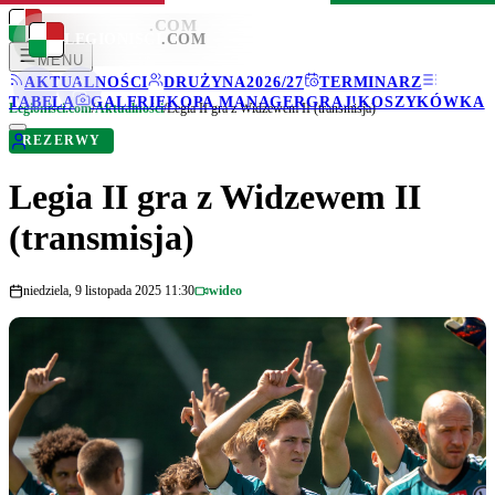
LEGIONISCI
.COM
LEGIONISCI
.COM
MENU
AKTUALNOŚCI
DRUŻYNA
2026/27
TERMINARZ
TABELA
GALERIE
KOPA MANAGER
GRAJ!
KOSZYKÓWKA
Legionisci.com
/
Aktualności
/
Legia II gra z Widzewem II (transmisja)
REZERWY
Legia II gra z Widzewem II
(transmisja)
niedziela, 9 listopada 2025 11:30
wideo