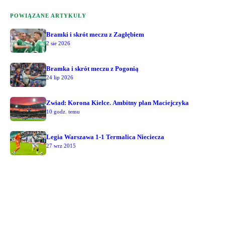
POWIĄZANE ARTYKUŁY
Bramki i skrót meczu z Zagłębiem
2 sie 2026
Bramka i skrót meczu z Pogonią
24 lip 2026
Zwiad: Korona Kielce. Ambitny plan Maciejczyka
10 godz. temu
Legia Warszawa 1-1 Termalica Nieciecza
27 wrz 2015