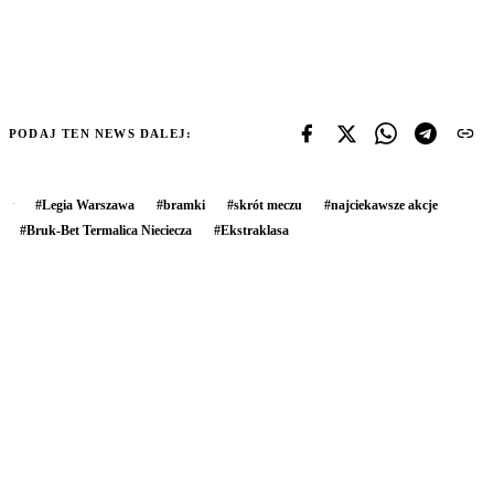
PODAJ TEN NEWS DALEJ:
#
Legia Warszawa
#
bramki
#
skrót meczu
#
najciekawsze akcje
#
Bruk-Bet Termalica Nieciecza
#
Ekstraklasa