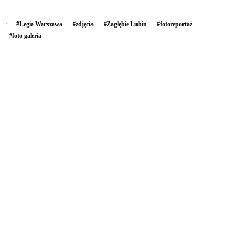
#
Legia Warszawa
#
zdjęcia
#
Zagłębie Lubin
#
fotoreportaż
#
foto galeria