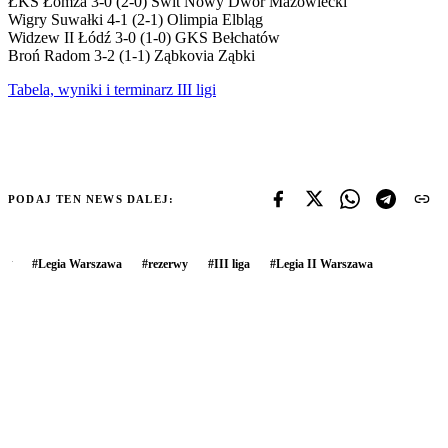
ŁKS Łomża 3-0 (2-0) Świt Nowy Dwór Mazowiecki
Wigry Suwałki 4-1 (2-1) Olimpia Elbląg
Widzew II Łódź 3-0 (1-0) GKS Bełchatów
Broń Radom 3-2 (1-1) Ząbkovia Ząbki
Tabela, wyniki i terminarz III ligi
PODAJ TEN NEWS DALEJ:
#
Legia Warszawa
#
rezerwy
#
III liga
#
Legia II Warszawa