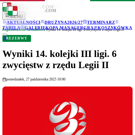
LEGIONISCI
.COM
LEGIONISCI
.COM
MENU
AKTUALNOŚCI
DRUŻYNA
2026/27
TERMINARZ
TABELA
GALERIE
KOPA MANAGER
GRAJ!
KOSZYKÓWKA
Legionisci.com
/
Aktualności
/
Wyniki 14. kolejki III ligi. 6 zwycięstw z rzędu Legii II
REZERWY
Wyniki 14. kolejki III ligi. 6
zwycięstw z rzędu Legii II
poniedziałek, 27 października 2025 10:00