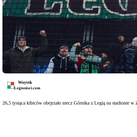
Woytek
Legionisci.com
26,5 tysiąca kibiców obejrzało mecz Górnika z Legią na stadionie w