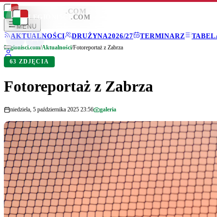
LEGIONISCI
.COM
LEGIONISCI
.COM
MENU
AKTUALNOŚCI
DRUŻYNA
2026/27
TERMINARZ
TABEL
Legionisci.com
/
Aktualności
/
Fotoreportaż z Zabrza
63 ZDJĘCIA
Fotoreportaż z Zabrza
niedziela, 5 października 2025 23:56
galeria