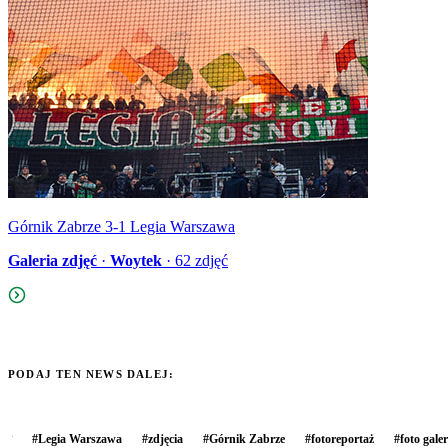
Górnik Zabrze 3-1 Legia Warszawa
Galeria zdjęć
·
Woytek
·
62
zdjęć
PODAJ TEN NEWS DALEJ:
#
Legia Warszawa
#
zdjęcia
#
Górnik Zabrze
#
fotoreportaż
#
foto galer