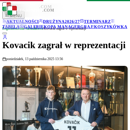
LEGIONISCI
.COM
LEGIONISCI
.COM
MENU
AKTUALNOŚCI
DRUŻYNA
2026/27
TERMINARZ
TABELA
GALERIE
KOPA MANAGER
GRAJ!
KOSZYKÓWKA
Legionisci.com
/
Aktualności
/
Kovacik zagrał w reprezentacji
Kovacik zagrał w reprezentacji
poniedziałek, 13 października 2025 13:56