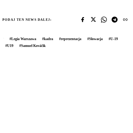
PODAJ TEN NEWS DALEJ:
#
Legia Warszawa
#
kadra
#
reprezentacja
#
Słowacja
#
U-19
#
U19
#
Samuel Kováčik