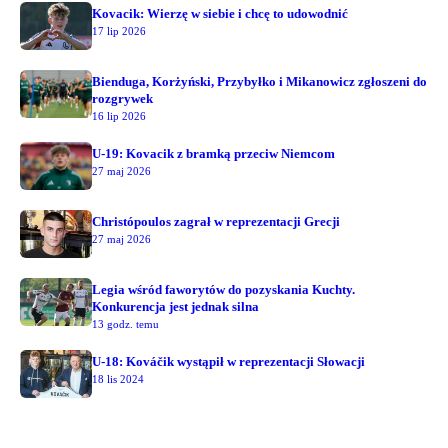
Kovacik: Wierzę w siebie i chcę to udowodnić
17 lip 2026
Bienduga, Korżyński, Przybyłko i Mikanowicz zgłoszeni do
rozgrywek
16 lip 2026
U-19: Kovacik z bramką przeciw Niemcom
27 maj 2026
Christópoulos zagrał w reprezentacji Grecji
27 maj 2026
Legia wśród faworytów do pozyskania Kuchty.
Konkurencja jest jednak silna
13 godz. temu
U-18: Kováčik wystąpił w reprezentacji Słowacji
18 lis 2024