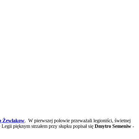
b Żewłakow
. W pierwszej połowie przeważali legioniści, świetnej
 Legii pięknym strzałem przy słupku popisał się
Dmytro Semeniw
-