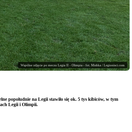
Wspólne zdjęcie po meczu Legia II - Olimpia - fot. Mishka / Legionisci.com
ne popołudnie na Legii stawiło się ok. 5 tys kibiców, w tym
ch Legii i Olimpii.