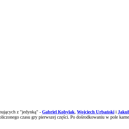
enujących z "jedynką" -
Gabriel Kobylak
,
Wojciech Urbański
i
Jaku
doliczonego czasu gry pierwszej części. Po dośrodkowaniu w pole karne