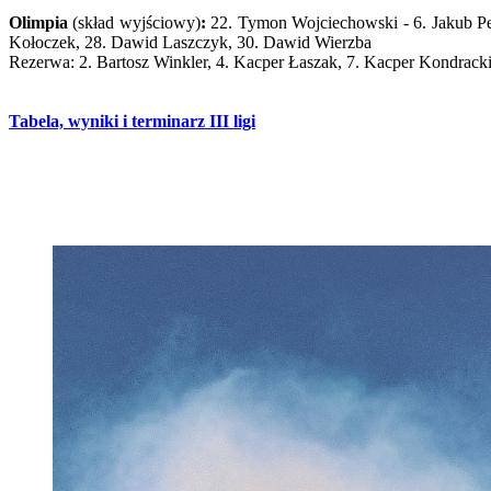
Olimpia
(skład wyjściowy)
:
22. Tymon Wojciechowski - 6. Jakub Pe
Kołoczek, 28. Dawid Laszczyk, 30. Dawid Wierzba
Rezerwa: 2. Bartosz Winkler, 4. Kacper Łaszak, 7. Kacper Kondrack
Tabela, wyniki i terminarz III ligi