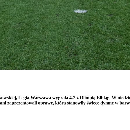
kowskiej, Legia Warszawa wygrała 4-2 z Olimpią Elbląg. W niedziel
fani zaprezentowali oprawę, którą stanowiły świece dymne w barwa