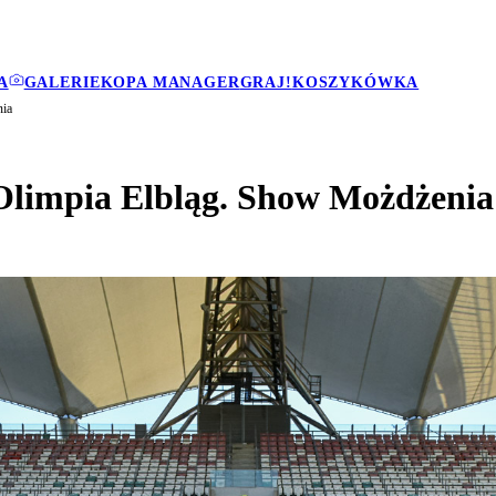
A
GALERIE
KOPA MANAGER
GRAJ!
KOSZYKÓWKA
nia
2 Olimpia Elbląg. Show Możdżenia