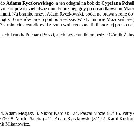
a do
Adama Ryczkowskiego
, a ten odegrał na bok do
Cypriana Pcheł
ecznie odpowiedzieli dwie minuty później, gdy po dośrodkowaniu
Maci
limpii. Na bramkę ruszył Adam Ryczkowski, podał na prawą stronę do
uknął z 16 metrów prosto pod poprzeczkę. W 71. minucie Możdżeń prec
 73. minucie dośrodkował z rzutu wolnego spod linii bocznej prosto n
amach I rundy Pucharu Polski, a ich przeciwnikiem będzie Górnik Zabr
, 4. Adam Mesjasz, 3. Viktor Karolak - 24. Pascal Mozie (87' 16. Pat
60' 8. Maciej Saletra) - 11. Adam Ryczkowski (81' 22. Karol Kosiore
Erik Mikanowicz.