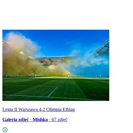
Legia II Warszawa 4-2 Olimpia Elbląg
Galeria zdjęć
·
Mishka
·
67
zdjęć