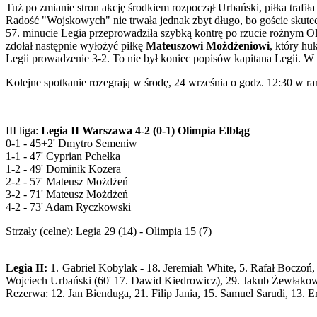
Tuż po zmianie stron akcję środkiem rozpoczął Urbański, piłka trafił
Radość "Wojskowych" nie trwała jednak zbyt długo, bo goście skut
57. minucie Legia przeprowadziła szybką kontrę po rzucie rożnym O
zdołał następnie wyłożyć piłkę
Mateuszowi Możdżeniowi
, który h
Legii prowadzenie 3-2. To nie był koniec popisów kapitana Legii. W
Kolejne spotkanie rozegrają w środę, 24 września o godz. 12:30 w r
III liga:
Legia II Warszawa 4-2 (0-1) Olimpia Elbląg
0-1 - 45+2' Dmytro Semeniw
1-1 - 47' Cyprian Pchełka
1-2 - 49' Dominik Kozera
2-2 - 57' Mateusz Możdżeń
3-2 - 71' Mateusz Możdżeń
4-2 - 73' Adam Ryczkowski
Strzały (celne): Legia 29 (14) - Olimpia 15 (7)
Legia II:
1. Gabriel Kobylak - 18. Jeremiah White, 5. Rafał Boczoń
Wojciech Urbański (60' 17. Dawid Kiedrowicz), 29. Jakub Żewłakow (
Rezerwa: 12. Jan Bienduga, 21. Filip Jania, 15. Samuel Sarudi, 13. 