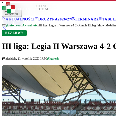
LEGIONISCI
.COM
LEGIONISCI
.COM
MENU
AKTUALNOŚCI
DRUŻYNA
2026/27
TERMINARZ
TABEL
Legionisci.com
/
Aktualności
/
III liga: Legia II Warszawa 4-2 Olimpia Elbląg. Show Możdże
REZERWY
III liga: Legia II Warszawa 4-
niedziela, 21 września 2025 17:05
galeria