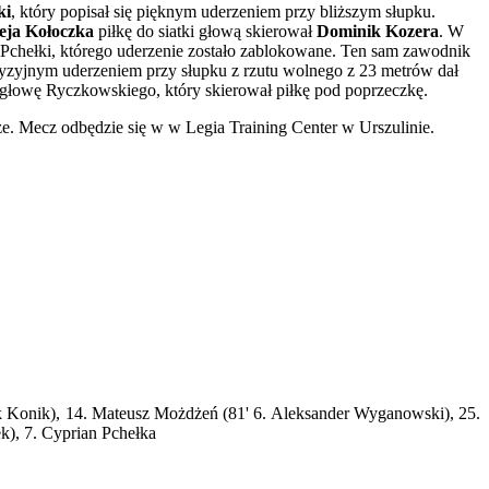
ki
, który popisał się pięknym uderzeniem przy bliższym słupku.
eja Kołoczka
piłkę do siatki głową skierował
Dominik Kozera
. W
 Pchełki, którego uderzenie zostało zablokowane. Ten sam zawodnik
yzyjnym uderzeniem przy słupku z rzutu wolnego z 23 metrów dał
a głowę Ryczkowskiego, który skierował piłkę pod poprzeczkę.
ze. Mecz odbędzie się w w Legia Training Center w Urszulinie.
ryk Konik), 14. Mateusz Możdżeń (81' 6. Aleksander Wyganowski), 25.
k), 7. Cyprian Pchełka