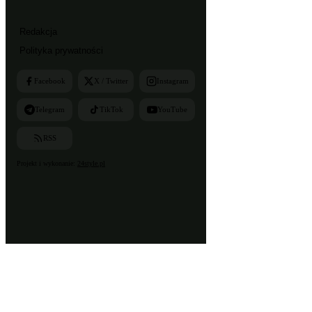
Redakcja
Polityka prywatności
Facebook
X / Twitter
Instagram
Telegram
TikTok
YouTube
RSS
Projekt i wykonanie:
24style.pl