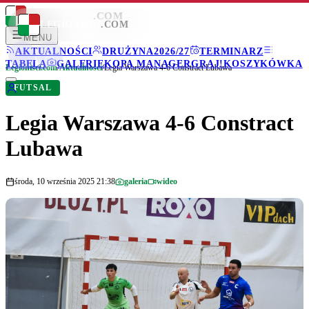
LEGIONISCI
.COM
LEGIONISCI
.COM
MENU
AKTUALNOŚCI
DRUŻYNA
2026/27
TERMINARZ
TABELA
GALERIE
KOPA MANAGER
GRAJ!
KOSZYKÓWKA
Legionisci.com
/
Aktualności
/
Legia Warszawa 4-6 Constract Lubawa
FUTSAL
Legia Warszawa 4-6 Constract
Lubawa
środa, 10 września 2025 21:38
galeria
wideo