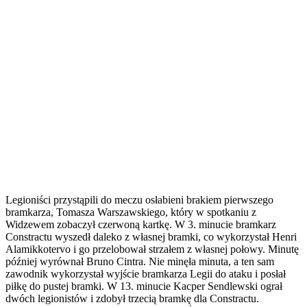
Legioniści przystąpili do meczu osłabieni brakiem pierwszego
bramkarza, Tomasza Warszawskiego, który w spotkaniu z
Widzewem zobaczył czerwoną kartkę. W 3. minucie bramkarz
Constractu wyszedł daleko z własnej bramki, co wykorzystał Henri
Alamikkotervo i go przelobował strzałem z własnej połowy. Minutę
później wyrównał Bruno Cintra. Nie minęła minuta, a ten sam
zawodnik wykorzystał wyjście bramkarza Legii do ataku i posłał
piłkę do pustej bramki. W 13. minucie Kacper Sendlewski ograł
dwóch legionistów i zdobył trzecią bramkę dla Constractu.