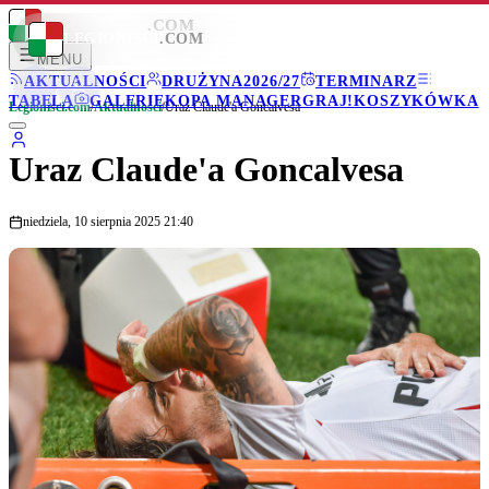
LEGIONISCI
.COM
LEGIONISCI
.COM
MENU
AKTUALNOŚCI
DRUŻYNA
2026/27
TERMINARZ
TABELA
GALERIE
KOPA MANAGER
GRAJ!
KOSZYKÓWKA
Legionisci.com
/
Aktualności
/
Uraz Claude'a Goncalvesa
Uraz Claude'a Goncalvesa
niedziela, 10 sierpnia 2025 21:40