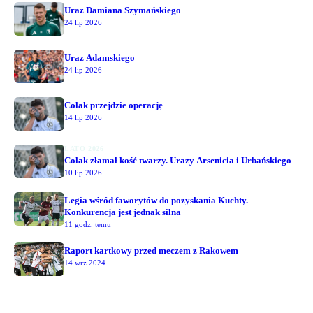
Uraz Damiana Szymańskiego
24 lip 2026
Uraz Adamskiego
24 lip 2026
Colak przejdzie operację
14 lip 2026
LATO 2026
Colak złamał kość twarzy. Urazy Arsenicia i Urbańskiego
10 lip 2026
Legia wśród faworytów do pozyskania Kuchty.
Konkurencja jest jednak silna
11 godz. temu
Raport kartkowy przed meczem z Rakowem
14 wrz 2024