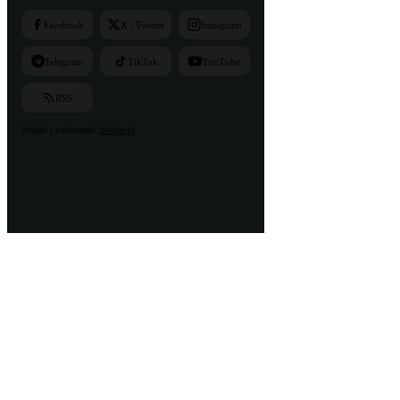
Facebook
X / Twitter
Instagram
Telegram
TikTok
YouTube
RSS
Projekt i wykonanie:
24style.pl