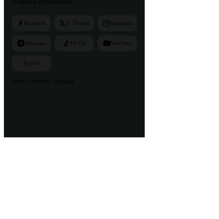
Polityka prywatności
Facebook
X / Twitter
Instagram
Telegram
TikTok
YouTube
RSS
Projekt i wykonanie:
24style.pl