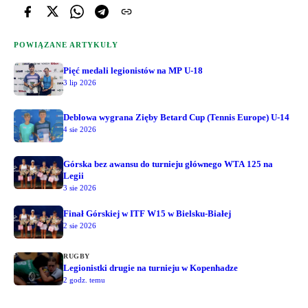
POWIĄZANE ARTYKUŁY
Pięć medali legionistów na MP U-18
3 lip 2026
Deblowa wygrana Zięby Betard Cup (Tennis Europe) U-14
4 sie 2026
Górska bez awansu do turnieju głównego WTA 125 na
Legii
3 sie 2026
Finał Górskiej w ITF W15 w Bielsku-Białej
2 sie 2026
RUGBY
Legionistki drugie na turnieju w Kopenhadze
2 godz. temu