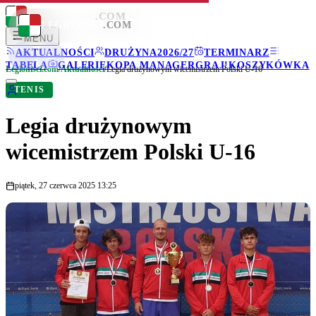
LEGIONISCI
.COM
LEGIONISCI
.COM
MENU
AKTUALNOŚCI
DRUŻYNA
2026/27
TERMINARZ
TABELA
GALERIE
KOPA MANAGER
GRAJ!
KOSZYKÓWKA
Legionisci.com
/
Aktualności
/
Legia drużynowym wicemistrzem Polski U-16
TENIS
Legia drużynowym
wicemistrzem Polski U-16
piątek, 27 czerwca 2025 13:25