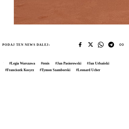
PODAJ TEN NEWS DALEJ:
#
Legia Warszawa
#
tenis
#
Jan Pasiorowski
#
Jan Urbański
#
Franciszek Kosyrz
#
Tymon Szamborski
#
Leonard Ucher