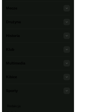
Mecze
Drużyna
Historia
Klub
Multimedia
Kibice
Sporty
Redakcja