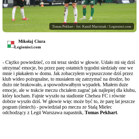
Tomas Pekhart - fot. Kamil Marciniak / Legionisci.com
Mikołaj Ciura
Legionisci.com
- Ciężko powiedzieć, co mi teraz siedzi w głowie. Udało mi się dziś
utrzymać emocje, bo przez parę ostatnich tygodni siedziały one we
mnie i płakałem w domu. Jak zobaczyłem wypuszczone dziś przez
klub wideo pożegnalne, to musiałem się zatrzymać na drodze, bo
dużo nie brakowało, a spowodowałbym wypadek. Miałem duże
emocje, ale w trakcie meczu chciałem zagrać jak najlepiej dla klubu,
który kocham. Fajnie wyszło na stadionie Chelsea FC i równie
dobrze wyszło dziś. W głowie więc może być to, że parę lat jeszcze
pogram (śmiech) - powiedział po meczu ze Stalą Mielec
odchodzący z Legii Warszawa napastnik,
Tomas Pekhart
.