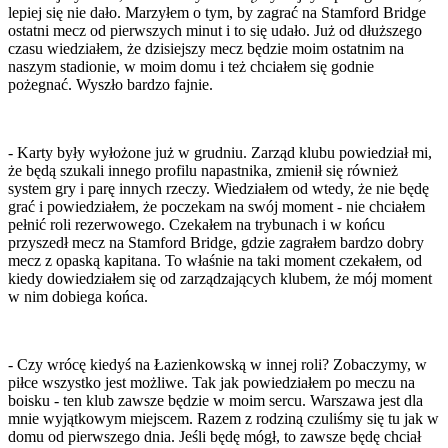
lepiej się nie dało. Marzyłem o tym, by zagrać na Stamford Bridge
ostatni mecz od pierwszych minut i to się udało. Już od dłuższego
czasu wiedziałem, że dzisiejszy mecz będzie moim ostatnim na
naszym stadionie, w moim domu i też chciałem się godnie
pożegnać. Wyszło bardzo fajnie.
- Karty były wyłożone już w grudniu. Zarząd klubu powiedział mi,
że będą szukali innego profilu napastnika, zmienił się również
system gry i parę innych rzeczy. Wiedziałem od wtedy, że nie będę
grać i powiedziałem, że poczekam na swój moment - nie chciałem
pełnić roli rezerwowego. Czekałem na trybunach i w końcu
przyszedł mecz na Stamford Bridge, gdzie zagrałem bardzo dobry
mecz z opaską kapitana. To właśnie na taki moment czekałem, od
kiedy dowiedziałem się od zarządzających klubem, że mój moment
w nim dobiega końca.
- Czy wrócę kiedyś na Łazienkowską w innej roli? Zobaczymy, w
piłce wszystko jest możliwe. Tak jak powiedziałem po meczu na
boisku - ten klub zawsze będzie w moim sercu. Warszawa jest dla
mnie wyjątkowym miejscem. Razem z rodziną czuliśmy się tu jak w
domu od pierwszego dnia. Jeśli będę mógł, to zawsze będę chciał