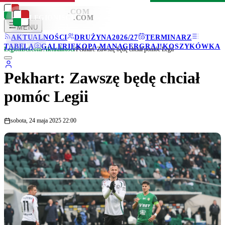
LEGIONISCI
.COM
LEGIONISCI
.COM
MENU
AKTUALNOŚCI
DRUŻYNA
2026/27
TERMINARZ
TABELA
GALERIE
KOPA MANAGER
GRAJ!
KOSZYKÓWKA
Legionisci.com
/
Aktualności
/
Pekhart: Zawszę będę chciał pomóc Legii
Pekhart: Zawszę będę chciał
pomóc Legii
sobota, 24 maja 2025 22:00