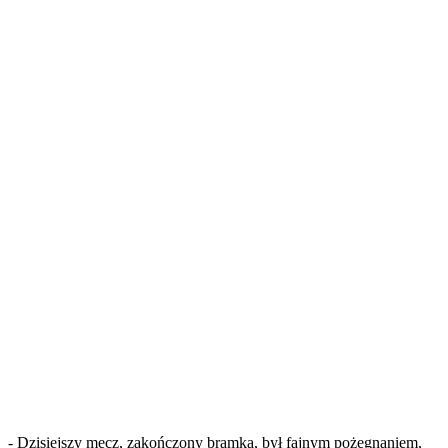
- Dzisiejszy mecz, zakończony bramką, był fajnym pożegnaniem,