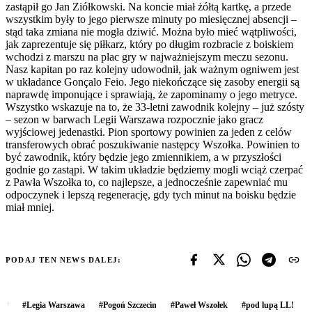
zastąpił go Jan Ziółkowski. Na koncie miał żółtą kartkę, a przede
wszystkim były to jego pierwsze minuty po miesięcznej absencji –
stąd taka zmiana nie mogła dziwić. Można było mieć wątpliwości,
jak zaprezentuje się piłkarz, który po długim rozbracie z boiskiem
wchodzi z marszu na plac gry w najważniejszym meczu sezonu.
Nasz kapitan po raz kolejny udowodnił, jak ważnym ogniwem jest
w układance Gonçalo Feio. Jego niekończące się zasoby energii są
naprawdę imponujące i sprawiają, że zapominamy o jego metryce.
Wszystko wskazuje na to, że 33-letni zawodnik kolejny – już szósty
– sezon w barwach Legii Warszawa rozpocznie jako gracz
wyjściowej jedenastki. Pion sportowy powinien za jeden z celów
transferowych obrać poszukiwanie następcy Wszołka. Powinien to
być zawodnik, który będzie jego zmiennikiem, a w przyszłości
godnie go zastąpi. W takim układzie będziemy mogli wciąż czerpać
z Pawła Wszołka to, co najlepsze, a jednocześnie zapewniać mu
odpoczynek i lepszą regenerację, gdy tych minut na boisku będzie
miał mniej.
PODAJ TEN NEWS DALEJ:
#
Legia Warszawa
#
Pogoń Szczecin
#
Paweł Wszołek
#
pod lupą LL!