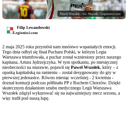
Paweł Wszołek - fot. Woytek / Legionisci.com
Filip Lewandowski
Legionisci.com
2 maja 2025 roku przyniósł nam mnóstwo wspaniałych emocji.
Tego dnia odbył się finał Pucharu Polski, w którym Legia
Warszawa triumfowała, a puchar został wzniesiony przez naszego
kapitana, Artura Jędrzejczyka. W tym spotkaniu, po miesięcznej
nieobecności na murawie, pojawił się
Paweł Wszołek
, który – z
opaską kapitańską na ramieniu – został desygnowany do gry w
pierwszej jedenastce. Równo miesiąc wcześniej - 2 kwietnia -
doznał kontuzji podczas półfinału PP z Ruchem Chorzów. Dzięki
skutecznym działaniom sztabu medycznego Legii Warszawa
Wszołek zdążył wykurować się na najważniejszy mecz sezonu, a
więc trafił pod naszą lupę.