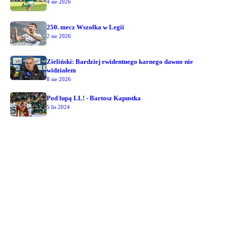
4 sie 2026
250. mecz Wszołka w Legii
2 sie 2026
Zieliński: Bardziej ewidentnego karnego dawno nie
widziałem
8 sie 2026
Pod lupą LL! - Bartosz Kapustka
5 lis 2024