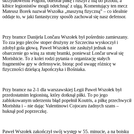
skrzydłowemu Pogoni, odebrał piłkę i ruszył z nią do przodu, a
kibice legionistów mogli odetchnąć z ulgą. Komentujący ten mecz
Mateusz Borek nazwał Wszołka „maszyną fizyczną” – co idealnie
oddaje to, w jaki fantastyczny sposób zachował się nasz defensor.
Przy bramce Danijela Lončara Wszołek był pośrednio zamieszany.
To zza jego pleców stoper drużyny ze Szczecina wyskoczył i
zdobył gola głową. Paweł Wszołek nie zasłużył jednak na
obarczenie go winą za stratę bramki, ponieważ Lončar urwał się
Morishicie. To z kolei rodzi pytania o organizację stałych
fragmentów gry w defensywie, biorąc pod uwagę różnicę w
fizyczności dzielącą Japończyka i Bośniaka.
Przy bramce na 2-1 dla warszawskiej Legii Paweł Wszołek był
przedostatnim legionistą, który dotknął piłki. To po jego
zablokowanym uderzeniu błąd popełnił Koutris, a piłkę przechwycił
Morishita i – nie dając Valentinowi Cojocaru żadnych szans –
huknął pod poprzeczkę.
Paweł Wszołek zakończył swój występ w 55. minucie, a na boisku