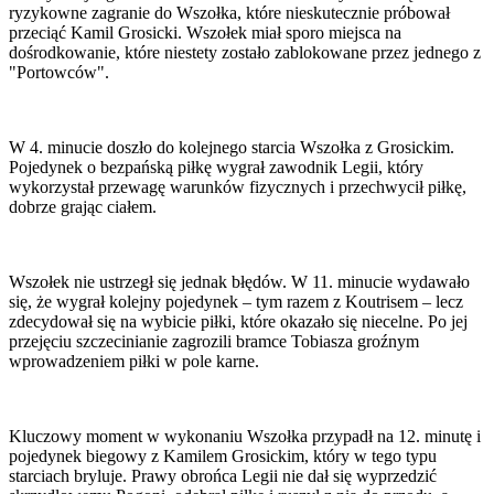
ryzykowne zagranie do Wszołka, które nieskutecznie próbował
przeciąć Kamil Grosicki. Wszołek miał sporo miejsca na
dośrodkowanie, które niestety zostało zablokowane przez jednego z
"Portowców".
W 4. minucie doszło do kolejnego starcia Wszołka z Grosickim.
Pojedynek o bezpańską piłkę wygrał zawodnik Legii, który
wykorzystał przewagę warunków fizycznych i przechwycił piłkę,
dobrze grając ciałem.
Wszołek nie ustrzegł się jednak błędów. W 11. minucie wydawało
się, że wygrał kolejny pojedynek – tym razem z Koutrisem – lecz
zdecydował się na wybicie piłki, które okazało się niecelne. Po jej
przejęciu szczecinianie zagrozili bramce Tobiasza groźnym
wprowadzeniem piłki w pole karne.
Kluczowy moment w wykonaniu Wszołka przypadł na 12. minutę i
pojedynek biegowy z Kamilem Grosickim, który w tego typu
starciach bryluje. Prawy obrońca Legii nie dał się wyprzedzić