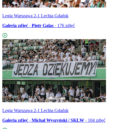
Legia Warszawa 2-1 Lechia Gdańsk
Galeria zdjęć
·
Piotr Galas
·
176
zdjęć
Legia Warszawa 2-1 Lechia Gdańsk
Galeria zdjęć
·
Michał Wyszyński / SKLW
·
104
zdjęć