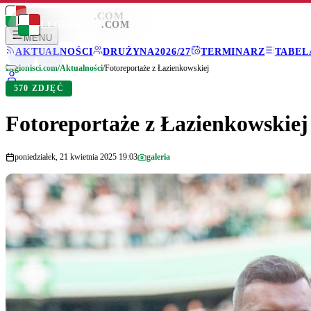
LEGIONISCI
.COM
LEGIONISCI
.COM
MENU
AKTUALNOŚCI
DRUŻYNA
2026/27
TERMINARZ
TABEL
Legionisci.com
/
Aktualności
/
Fotoreportaże z Łazienkowskiej
570 ZDJĘĆ
Fotoreportaże z Łazienkowskiej
poniedziałek, 21 kwietnia 2025 19:03
galeria