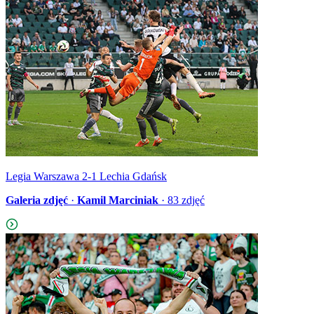
Legia Warszawa 2-1 Lechia Gdańsk
Galeria zdjęć
·
Kamil Marciniak
·
83
zdjęć