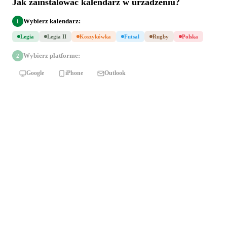
Jak zainstalowac kalendarz w urzadzeniu?
Wybierz kalendarz:
1
Legia
Legia II
Koszykówka
Futsal
Rugby
Polska
Wybierz platforme:
2
Google
iPhone
Outlook