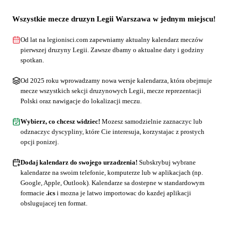
Wszystkie mecze druzyn Legii Warszawa w jednym miejscu!
Od lat na legionisci.com zapewniamy aktualny kalendarz meczów
pierwszej druzyny Legii. Zawsze dbamy o aktualne daty i godziny
spotkan.
Od 2025 roku wprowadzamy nowa wersje kalendarza, która obejmuje
mecze wszystkich sekcji druzynowych Legii, mecze reprezentacji
Polski oraz nawigacje do lokalizacji meczu.
Wybierz, co chcesz widziec!
Mozesz samodzielnie zaznaczyc lub
odznaczyc dyscypliny, które Cie interesuja, korzystajac z prostych
opcji ponizej.
Dodaj kalendarz do swojego urzadzenia!
Subskrybuj wybrane
kalendarze na swoim telefonie, komputerze lub w aplikacjach (np.
Google, Apple, Outlook). Kalendarze sa dostepne w standardowym
formacie
.ics
i mozna je latwo importowac do kazdej aplikacji
obslugujacej ten format.