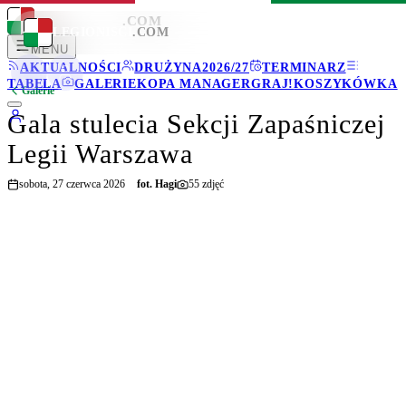
LEGIONISCI
.COM
LEGIONISCI
.COM
MENU
AKTUALNOŚCI
DRUŻYNA
2026/27
TERMINARZ
TABELA
GALERIE
KOPA MANAGER
GRAJ!
KOSZYKÓWKA
Galerie
Gala stulecia Sekcji Zapaśniczej
Legii Warszawa
sobota, 27 czerwca 2026
fot.
Hagi
55
zdjęć