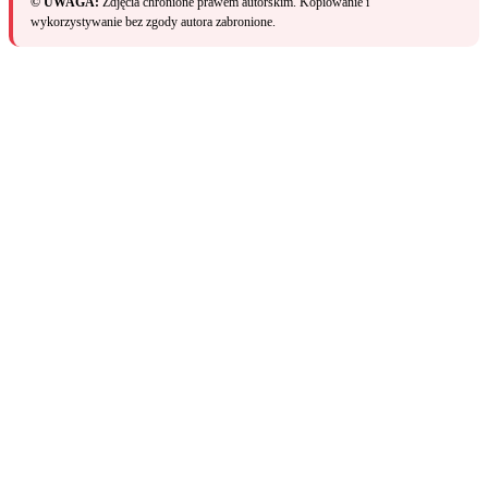
© UWAGA:
Zdjęcia chronione prawem autorskim. Kopiowanie i
wykorzystywanie bez zgody autora zabronione.