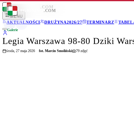
LEGIONISCI
.COM
LEGIONISCI
.COM
MENU
AKTUALNOŚCI
DRUŻYNA
2026/27
TERMINARZ
TABEL
Galerie
Legia Warszawa 98-80 Dziki War
środa, 27 maja 2026
fot.
Marcin Smoliński
79
zdjęć