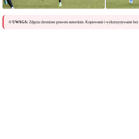
© UWAGA:
Zdjęcia chronione prawem autorskim. Kopiowanie i wykorzystywanie bez 