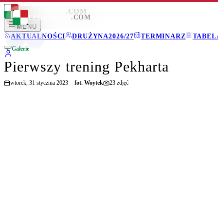
LEGIONISCI
.COM
LEGIONISCI
.COM
MENU
AKTUALNOŚCI
DRUŻYNA
2026/27
TERMINARZ
TABEL
Galerie
Pierwszy trening Pekharta
wtorek, 31 stycznia 2023
fot.
Woytek
23
zdjęć