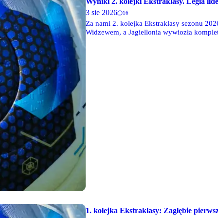
Wyniki 2. kolejki Ekstraklasy. Legia li
3 sie 2026
16
Za nami 2. kolejka Ekstraklasy sezonu 2026
Widzewem, a Jagiellonia wywiozła komplet
1. kolejka Ekstraklasy: Zagłębie pierw