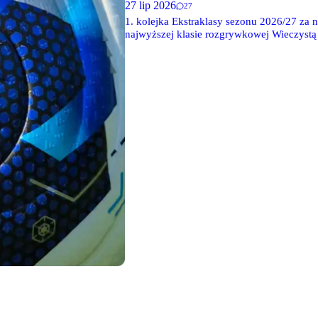
27 lip 2026
27
1. kolejka Ekstraklasy sezonu 2026/27 za 
najwyższej klasie rozgrywkowej Wieczystą
doliczonym czasie gry.