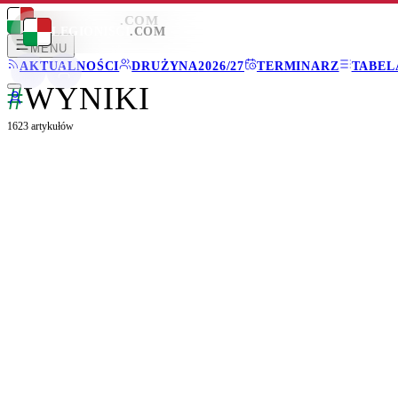
LEGIONISCI
.COM
LEGIONISCI
.COM
MENU
AKTUALNOŚCI
DRUŻYNA
2026/27
TERMINARZ
TABEL
#
WYNIKI
1623
artykułów