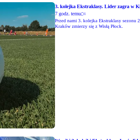
3. kolejka Ekstraklasy. Lider zagra w K
7 godz. temu
1
Przed nami 3. kolejka Ekstraklasy sezonu 
Kraków zmierzy się z Wisłą Płock.