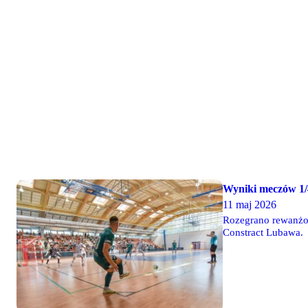
Wyniki meczów 1/4
11 maj 2026
Rozegrano rewanżow
Constract Lubawa.