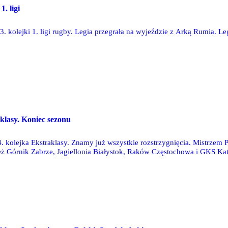
1. ligi
 kolejki 1. ligi rugby. Legia przegrała na wyjeździe z Arką Rumia. Leg
aklasy. Koniec sezonu
4. kolejka Ekstraklasy. Znamy już wszystkie rozstrzygnięcia. Mistrzem 
eż Górnik Zabrze, Jagiellonia Białystok, Raków Częstochowa i GKS Ka