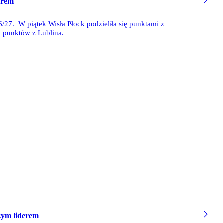
derem
/27. W piątek Wisła Płock podzieliła się punktami z
 punktów z Lublina.
szym liderem