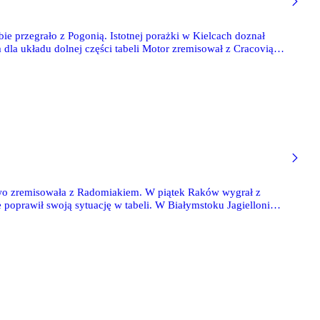
ie przegrało z Pogonią. Istotnej porażki w Kielcach doznał
la układu dolnej części tabeli Motor zremisował z Cracovią i
m i zapewnił sobie tytuł mistrza Polski.
owo zremisowała z Radomiakiem. W piątek Raków wygrał z
 poprawił swoją sytuację w tabeli. W Białymstoku Jagiellonia
.