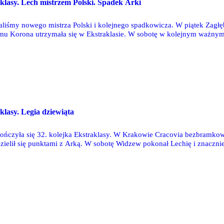
aklasy. Lech mistrzem Polski. Spadek Arki
liśmy nowego mistrza Polski i kolejnego spadkowicza. W piątek Zagłęb
mu Korona utrzymała się w Ekstraklasie. W sobotę w kolejnym ważnym d
ie ekstraklasowy byt. Lech Poznań pokonał na wyjeździe Radomiaka Rado
klasy. Legia dziewiąta
ończyła się 32. kolejka Ekstraklasy. W Krakowie Cracovia bezbramk
ielił się punktami z Arką. W sobotę Widzew pokonał Lechię i znacznie
na zakończenie sobotnich zmagań Górnik przegrał u siebie z Zagłębiem