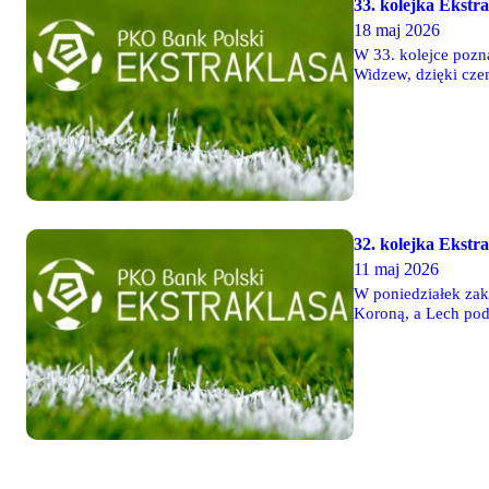
33. kolejka Ekstr
18 maj 2026
W 33. kolejce pozna
Widzew, dzięki cze
także zapewnił sob
32. kolejka Ekstra
11 maj 2026
W poniedziałek zak
Koroną, a Lech podz
pokonała Pogoń, a 