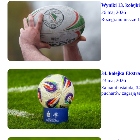
Wyniki 13. kolejki 
26 maj 2026
Rozegrano mecze 13.
34. kolejka Ekstr
23 maj 2026
Za nami ostatnia, 3
pucharów zagrają t