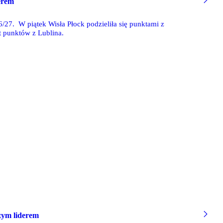
derem
/27. W piątek Wisła Płock podzieliła się punktami z
 punktów z Lublina.
szym liderem