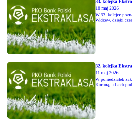
33. kolejka Ekstr
18 maj 2026
W 33. kolejce pozna
Widzew, dzięki cze
także zapewnił sob
32. kolejka Ekstra
11 maj 2026
W poniedziałek zak
Koroną, a Lech podz
pokonała Pogoń, a 