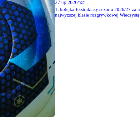
27 lip 2026
27
1. kolejka Ekstraklasy sezonu 2026/27 za 
najwyższej klasie rozgrywkowej Wieczystą
doliczonym czasie gry.