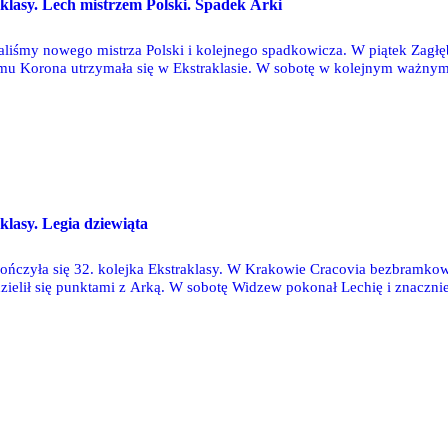
aklasy. Lech mistrzem Polski. Spadek Arki
liśmy nowego mistrza Polski i kolejnego spadkowicza. W piątek Zagłęb
mu Korona utrzymała się w Ekstraklasie. W sobotę w kolejnym ważnym d
ie ekstraklasowy byt. Lech Poznań pokonał na wyjeździe Radomiaka Rado
klasy. Legia dziewiąta
ończyła się 32. kolejka Ekstraklasy. W Krakowie Cracovia bezbramk
ielił się punktami z Arką. W sobotę Widzew pokonał Lechię i znacznie
na zakończenie sobotnich zmagań Górnik przegrał u siebie z Zagłębiem