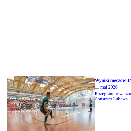
Wyniki meczów 1/4
11 maj 2026
Rozegrano rewanżow
Constract Lubawa.