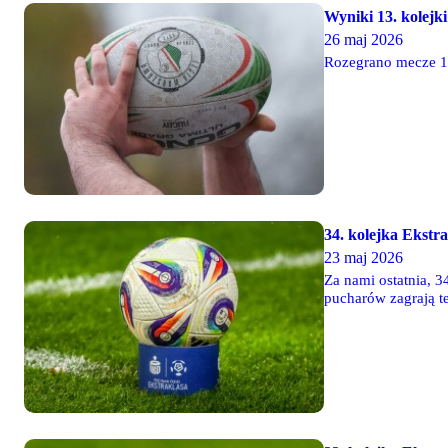
Wyniki 13. kolejki 
26 maj 2026
Rozegrano mecze 13.
34. kolejka Ekstr
23 maj 2026
Za nami ostatnia, 3
pucharów zagrają t