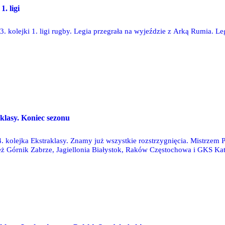
1. ligi
 kolejki 1. ligi rugby. Legia przegrała na wyjeździe z Arką Rumia. Leg
aklasy. Koniec sezonu
4. kolejka Ekstraklasy. Znamy już wszystkie rozstrzygnięcia. Mistrzem 
eż Górnik Zabrze, Jagiellonia Białystok, Raków Częstochowa i GKS Ka