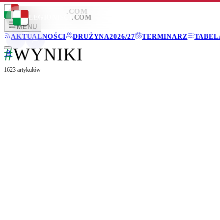
LEGIONISCI
.COM
LEGIONISCI
.COM
MENU
AKTUALNOŚCI
DRUŻYNA
2026/27
TERMINARZ
TABEL
#
WYNIKI
1623
artykułów