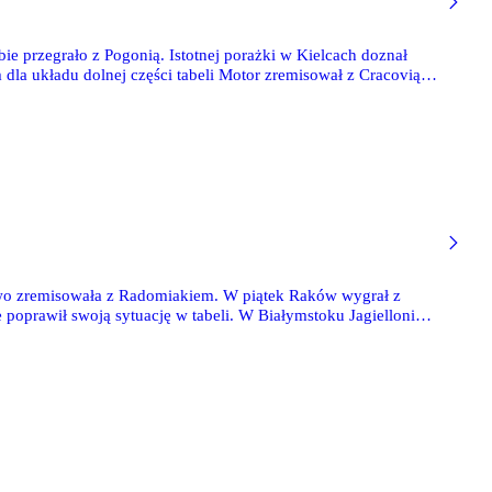
ie przegrało z Pogonią. Istotnej porażki w Kielcach doznał
la układu dolnej części tabeli Motor zremisował z Cracovią i
m i zapewnił sobie tytuł mistrza Polski.
owo zremisowała z Radomiakiem. W piątek Raków wygrał z
 poprawił swoją sytuację w tabeli. W Białymstoku Jagiellonia
.