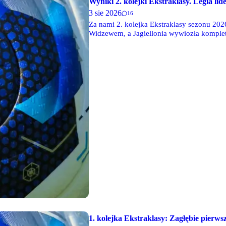
Wyniki 2. kolejki Ekstraklasy. Legia li
3 sie 2026
16
Za nami 2. kolejka Ekstraklasy sezonu 2026
Widzewem, a Jagiellonia wywiozła komplet
1. kolejka Ekstraklasy: Zagłębie pierw