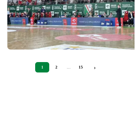
godz.
17:30 w
Lubawie.
›
1
2
…
15