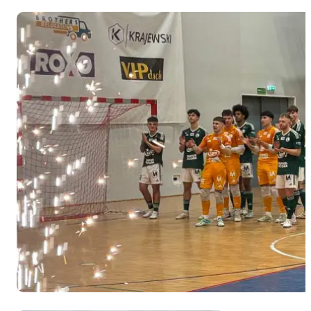
play-off.
Rywalem
mistrzów
Polski
będzie
MKS
Dąbrowa
Górnicza,
który
zakwalifikował
się przez
fazę play-
in. W
decydującym
spotkaniu
9. zespół
Orlen
Basket Ligi
pokonał na
wyjeździe
ósmy
Anwil
Włocławek
87-84.