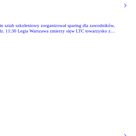
n sztab szkoleniowy zorganizował sparing dla zawodników,
godz. 11:30 Legia Warszawa zmierzy sięw LTC towarzysko z
do śledzenia naszej tekstowej RELACJI L!VE prosto z