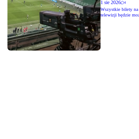
1 sie 2026
4
Wszystkie bilety na
telewizji będzie m