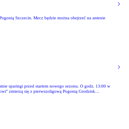
 Pogonią Szczecin. Mecz będzie można obejrzeć na antenie
tnie sparingi przed startem nowego sezonu. O godz. 13:00 w
wi" zmierzą się z pierwszoligową Pogonią Grodzisk
zie cypryjski Aris Limassol. Z obu spotkań przeprowadzimy