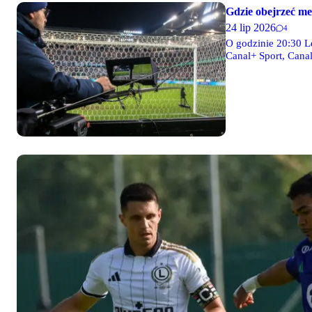
Gdzie obejrzeć m
24 lip 2026
4
O godzinie 20:30 L
Canal+ Sport, Canal