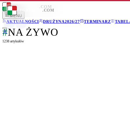
LEGIONISCI
.COM
LEGIONISCI
.COM
MENU
AKTUALNOŚCI
DRUŻYNA
2026/27
TERMINARZ
TABEL
#
NA ŻYWO
1238
artykułów