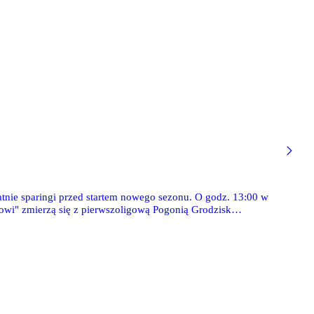
tnie sparingi przed startem nowego sezonu. O godz. 13:00 w
wi" zmierzą się z pierwszoligową Pogonią Grodzisk
zie cypryjski Aris Limassol. Z obu spotkań przeprowadzimy