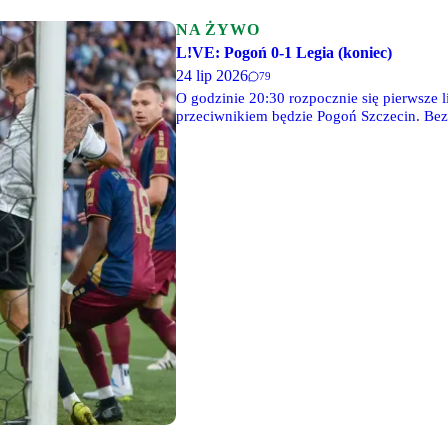
NA ŻYWO
L!VE: Pogoń 0-1 Legia (koniec)
24 lip 2026
79
O godzinie 20:30 rozpocznie się pierwsze 
przeciwnikiem będzie Pogoń Szczecin. Bez
antenie Canal+ Sport, Canal+ Sport 3, a ta