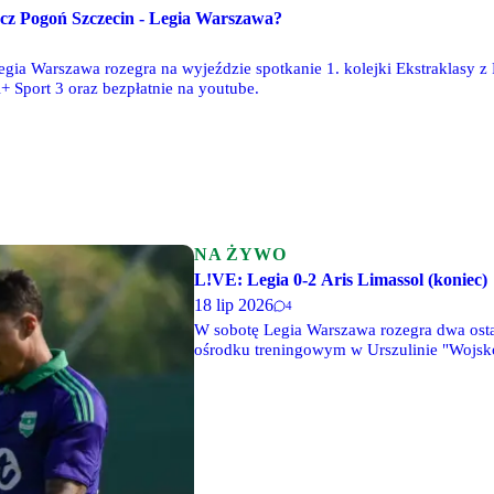
ecz Pogoń Szczecin - Legia Warszawa?
egia Warszawa rozegra na wyjeździe spotkanie 1. kolejki Ekstraklasy z
+ Sport 3 oraz bezpłatnie na youtube.
NA ŻYWO
L!VE: Legia 0-2 Aris Limassol (koniec)
18 lip 2026
4
W sobotę Legia Warszawa rozegra dwa osta
ośrodku treningowym w Urszulinie "Wojsko
Mazowiecki, a o godz. 17 ich rywalem będ
tekstowe relacje LIVE.