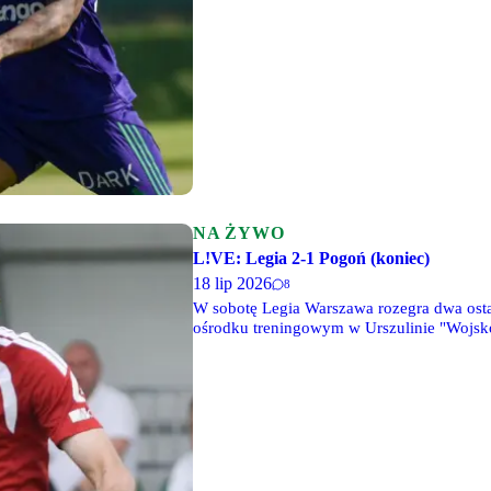
NA ŻYWO
L!VE: Legia 2-1 Pogoń (koniec)
18 lip 2026
8
W sobotę Legia Warszawa rozegra dwa osta
ośrodku treningowym w Urszulinie "Wojsko
Mazowiecki, a o godz. 17 ich rywalem będ
tekstowe relacje LIVE.