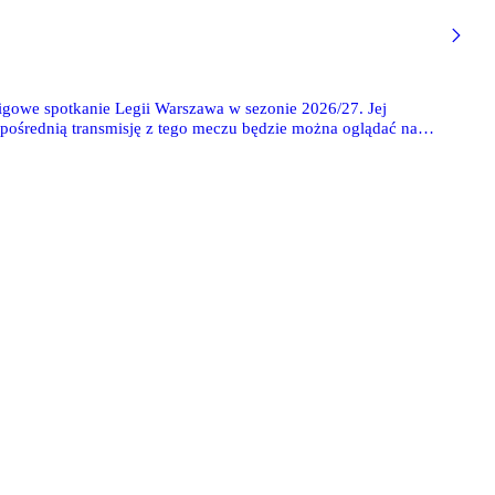
ligowe spotkanie Legii Warszawa w sezonie 2026/27. Jej
pośrednią transmisję z tego meczu będzie można oglądać na
kże bezpłatnie poniżej w newsie.