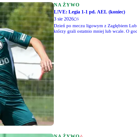
NA ŻYWO
L!VE: Legia 1-1 pd. AEL (koniec)
3 sie 2026
5
Dzień po meczu ligowym z Zagłębiem Lubi
którzy grali ostatnio mniej lub wcale. O 
cypryjskim AEL-em Limassol. Zapraszamy 
Urszulina.
NA ŻYWO