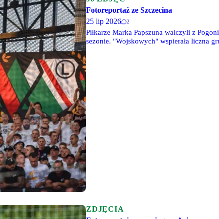
Fotoreportaż ze Szczecina
25 lip 2026
2
Piłkarze Marka Papszuna walczyli z Pogon
sezonie. "Wojskowych" wspierała liczna gr
ZDJĘCIA