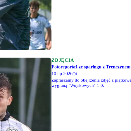
ZDJĘCIA
Fotoreportaż ze sparingu z Trenczynem
10 lip 2026
1
Zapraszamy do obejrzenia zdjęć z piątkowe
wygraną "Wojskowych" 1-0.