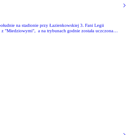
ołudnie na stadionie przy Łazienkowskiej 3. Fani Legii
 z "Miedziowymi", a na trybunach godnie została uczczona
awskiego. Zapraszamy do obejrzenia zdjęć: