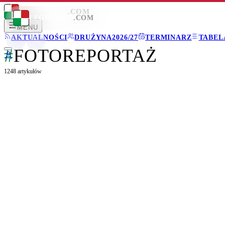
LEGIONISCI
.COM
LEGIONISCI
.COM
MENU
AKTUALNOŚCI
DRUŻYNA
2026/27
TERMINARZ
TABEL
#
FOTOREPORTAŻ
1248
artykułów