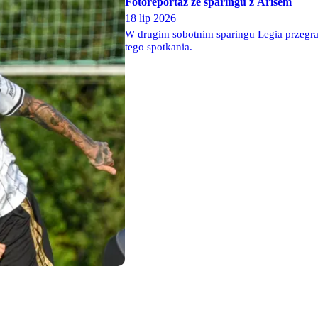
Fotoreportaż ze sparingu z Arisem
18 lip 2026
W drugim sobotnim sparingu Legia przegrał
tego spotkania.