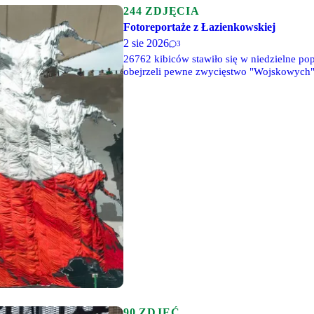
244 ZDJĘCIA
Fotoreportaże z Łazienkowskiej
2 sie 2026
3
26762 kibiców stawiło się w niedzielne pop
obejrzeli pewne zwycięstwo "Wojskowych"
kolejna rocznica wybuchu Powstania Warsz
90 ZDJĘĆ