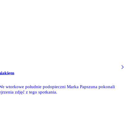
miakiem
 We wtorkowe południe podopieczni Marka Papszuna pokonali
zenia zdjęć z tego spotkania.