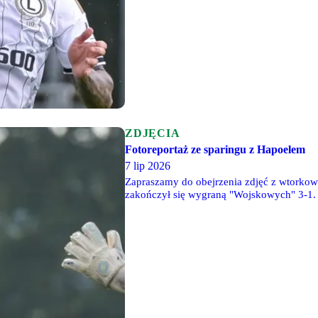
ZDJĘCIA
Fotoreportaż ze sparingu z Hapoelem
7 lip 2026
Zapraszamy do obejrzenia zdjęć z wtorko
zakończył się wygraną "Wojskowych" 3-1