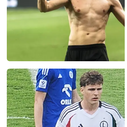
Kapustka
cały mecz
spędził na
ławce
rezerwowych.