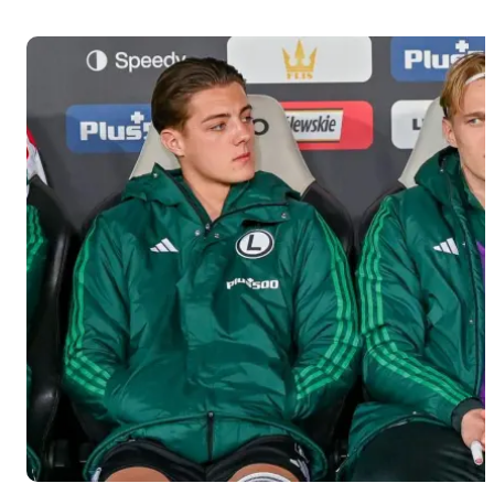
miejsce w
swojej
grupie
eliminacyjnej
i nie
wywalczyli
awansu do
turnieju
finałowego.