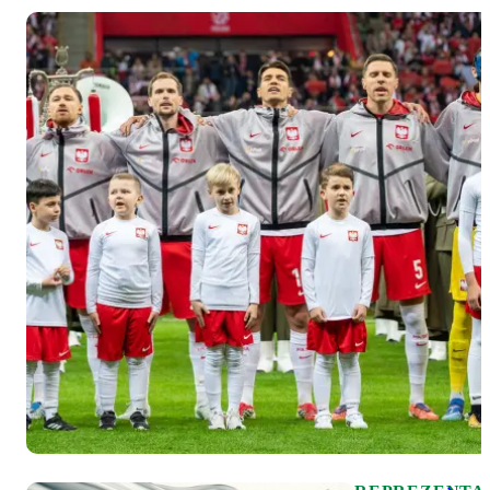
na Turniej
Czterech
Narodów.
"Biało-
czerwoni"
zagrają z
Finlandią
(21 maja,
16:00,
Nakło),
Węgrami
(22 maja,
16:00,
Łabiszyn) i
Słowacją
(24 maja,
11:00,
Sicienko).
W kadrze
znalazło się
6
zawodników
Legii
Warszawa: