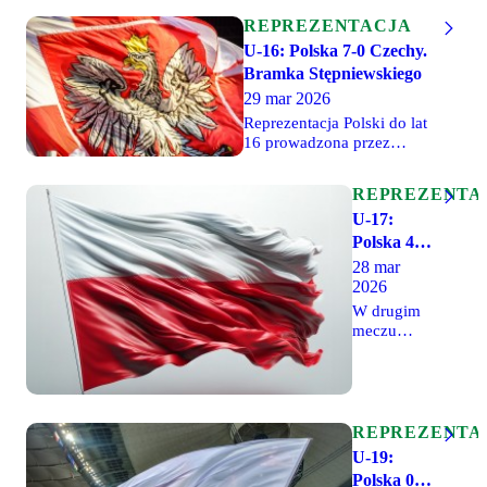
REPREZENTACJA
U-16: Polska 7-0 Czechy.
Bramka Stępniewskiego
29 mar 2026
Reprezentacja Polski do lat
16 prowadzona przez
Rafała Lasockiego wygrała
7-0 (3-0) w drugim meczu
REPREZENTA
towarzyskim z Czechami.
U-17:
Jedną z bramek zdobył
zawodnik Legii Warszawa,
Polska 4-0
Franciszek Stępniewski.
Słowacja.
28 mar
Grali także Igor Brzeziński,
2026
Grali
Tymoteusz Leśniak i Oskar
legioniści
W drugim
Putrzyński.
meczu
rozgrywanego
w Polsce
turnieju
grupy 7
dywizji A
REPREZENTA
II rundy
U-19:
eliminacji
Polska 0-1