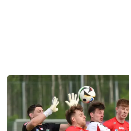
gładko
przegrała z
Widzewem
II Łódź.