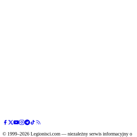
goście
zdobyli
bramkę
kontaktową
po
rozegraniu
rzutu
wolnego -
do bramki
strzeżonej
przez
Gabriela
Kobylaka
trafił
Cezary
Kuprianowicz.
© 1999–2026 Legionisci.com — niezależny serwis informacyjny o