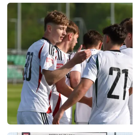
Warszawa
wygrała z
Bronią
Radom i
zdecydowanie
odjechała
pozostałym
zespołom
w tabeli.