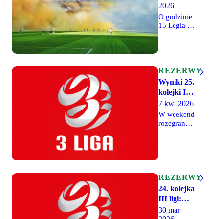
2026
(transmisja)
O godzinie
15 Legia II
Warszawa
rozegra na
wyjeździe
mecz
przyjaźni z
REZERWY
Olimpią
Wyniki 25.
Elbląg.
kolejki III
Zapraszamy
ligi: Remis
7 kwi 2026
na
na szczycie
transmisję:
W weekend
rozegrano
mecze 25.
kolejki III
ligi. W
spotkaniu
na szczycie
tabeli Legia
REZERWY
II
24. kolejka
Warszawa
III ligi:
zremisowała
Przełożony
30 mar
z Wartą
2026