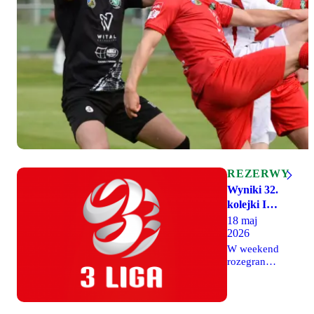
REZERWY
Wyniki 32.
kolejki III
ligi
18 maj
2026
W weekend
rozegrano
mecze 32.
kolejki III
ligi. Legia
II